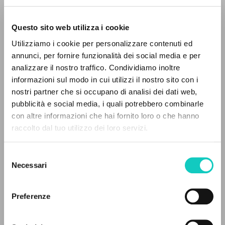
Questo sito web utilizza i cookie
ADVANCED SEARCH »
Utilizziamo i cookie per personalizzare contenuti ed
A
Z
annunci, per fornire funzionalità dei social media e per
analizzare il nostro traffico. Condividiamo inoltre
0
RESULTS FOUND
informazioni sul modo in cui utilizzi il nostro sito con i
nostri partner che si occupano di analisi dei dati web,
Giussani Luigi
Author
pubblicità e social media, i quali potrebbero combinarle
con altre informazioni che hai fornito loro o che hanno
BUR
raccolto dal tuo utilizzo dei loro servizi.
MORE RESULTS
Italian
1998
Selezione
Pages: 380
Necessari
del
consenso
Preferenze
LATEST UPDATE
05/06/2025