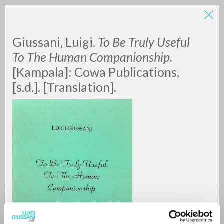
Giussani, Luigi.
To Be Truly Useful
To The Human Companionship.
[Kampala]: Cowa Publications,
[s.d.]. [Translation].
ADVANCED SEARCH »
A
Z
0
RESULTS FOUND
MORE RESULTS