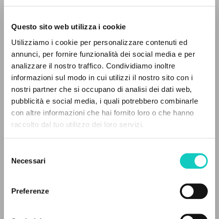
Questo sito web utilizza i cookie
Utilizziamo i cookie per personalizzare contenuti ed
annunci, per fornire funzionalità dei social media e per
analizzare il nostro traffico. Condividiamo inoltre
Giussani Luigi
Author
informazioni sul modo in cui utilizzi il nostro sito con i
nostri partner che si occupano di analisi dei dati web,
Cowa Publications
pubblicità e social media, i quali potrebbero combinarle
English
THE PROJECT
con altre informazioni che hai fornito loro o che hanno
Pages: 32
raccolto dal tuo utilizzo dei loro servizi.
The portal collects and gives access to the
writings of Luigi Giussani: nearly 5,000
Selezione
bibliographic references, full texts in 5
LATEST UPDATE
Necessari
del
16/01/2024
languages, and dedicated thematic sections.
consenso
Preferenze
BROWSE
READ THE FULL TEXT OF THE AVAILABLE