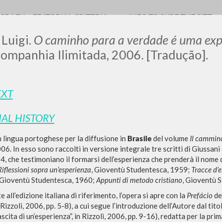
OGRAFY
EDITORIAL CRITERIA
INFO TO SURF THE SITE
 Luigi.
O caminho para a verdade é uma exp
ompanhia Ilimitada, 2006. [Tradução].
EXT
IAL HISTORY
ADVANCED SEAR
ou want even more precise results? Use the
 lingua portoghese per la diffusione in
Brasile
del volume
Il cammino
0
RESULTS FOUND
06. In esso sono raccolti in versione integrale tre scritti di Giussani di
4, che testimoniano il formarsi dell’esperienza che prenderà il nome
iflessioni sopra un’esperienza
, Gioventù Studentesca, 1959;
Tracce d’e
View details by type
 Gioventù Studentesca, 1960;
Appunti di metodo cristiano
, Gioventù 
LANGUAGE
AUTHOR
YEAR
all’edizione italiana di riferimento, l’opera si apre con la
Prefácio
de
n Rizzoli, 2006, pp. 5-8), a cui segue l’introduzione dell’Autore dal ti
cita di un’esperienza”, in Rizzoli, 2006, pp. 9-16), redatta per la prim