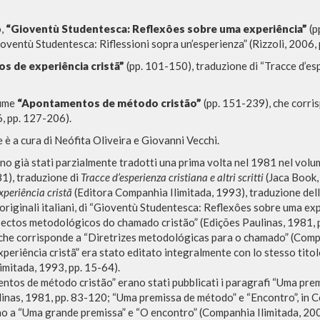
o,
“Gioventù Studentesca: Reflexôes sobre uma experiência”
(p
ioventù Studentesca: Riflessioni sopra un’esperienza” (Rizzoli, 2006, 
s de experiência cristã”
(pp. 101-150), traduzione di “Tracce d’esp
MORE RESULTS
lume
“Apontamentos de método cristão”
(pp. 151-239), che corri
6, pp. 127-206).
e è
a cura di Neófita Oliveira e Giovanni Vecchi.
rano già stati parzialmente tradotti una prima volta nel 1981 nel vol
1), traduzione di
Tracce d’esperienza cristiana e altri scritti
(Jaca Book,
xperiência cristã
(Editora Companhia Ilimitada, 1993), traduzione del
originali italiani, di “Gioventù Studentesca: Reflexôes sobre uma exp
pectos metodológicos do chamado cristão” (Edições Paulinas, 1981, 
che corrisponde a “Diretrizes metodológicas para o chamado” (Compa
periência cristã” era stato editato integralmente con lo stesso tito
mitada, 1993, pp. 15-64).
BROWSE
LANGUAGE
ntos de método cristão” erano stati pubblicati i paragrafi “Uma pre
inas, 1981, pp. 83-120; “Uma premissa de método” e “Encontro”, in C
Advanced search »
Italian
 a “Uma grande premissa” e “O encontro” (Companhia Ilimitada, 2006
Il PerCorso
English