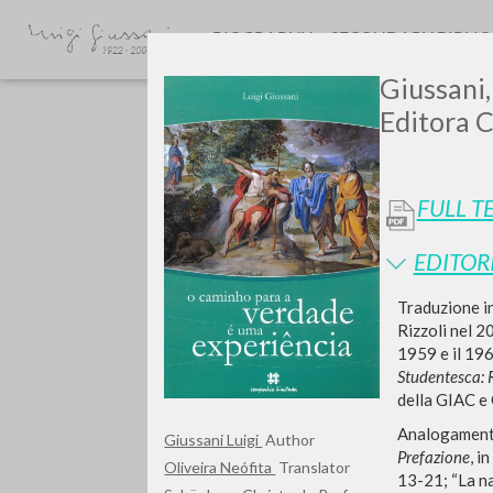
BIOGRAPHY
SECONDARY BIBLI
Giussani,
Editora C
FULL T
EDITOR
Do y
Traduzione in
Rizzoli nel 20
1959 e il 196
Studentesca: R
della GIAC e
TYPE OF WORK
Analogamente 
Giussani Luigi
Author
Prefazione
, i
Oliveira Neófita
Translator
13-21; “La nas