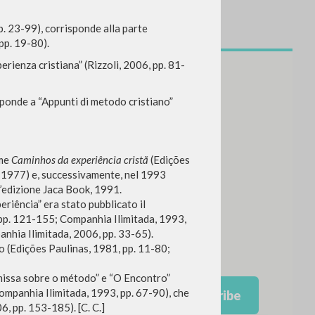
p. 23-99), corrisponde alla parte
pp. 19-80).
erienza cristiana” (Rizzoli, 2006, pp. 81-
sponde a “Appunti di metodo cristiano”
ume
Caminhos da experiência cristã
(Edições
 1977) e, successivamente, nel 1993
l’edizione Jaca Book, 1991.
eriência” era stato pubblicato il
pp. 121-155; Companhia Ilimitada, 1993,
nhia Ilimitada, 2006, pp. 33-65).
lo (Edições Paulinas, 1981, pp. 11-80;
NEWSLETTER
missa sobre o método” e “O Encontro”
ompanhia Ilimitada, 1993, pp. 67-90), che
Get updates on new releases,
, pp. 153-185). [C. C.]