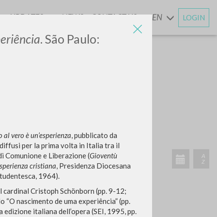
UPDATES
NEWS
CONTACT US
EN
LOGIN
AND
eriência
. São Paulo:
SEARCH
Exact phrase
CH »
 al vero è un’esperienza
, pubblicato da
ffusi per la prima volta in Italia tra il
 di Comunione e Liberazione (
Gioventù
sperienza cristiana
,
Presidenza Diocesana
Studentesca, 1964).
RECENT ACTIVITIES
l cardinal Cristoph Schönborn (pp. 9-12;
tolo “O nascimento de uma experiência” (pp.
A
a edizione italiana dell’opera (SEI, 1995, pp.
Z