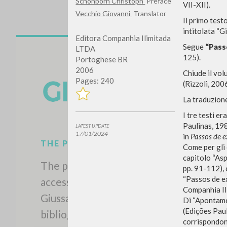
Schönborn Christoph
Preface
VII-XII).
Vecchio Giovanni
Translator
Il primo test
intitolata “G
Editora Companhia Ilimitada
Segue
“Passo
LTDA
125).
Portoghese BR
2006
Chiude il vo
Pages: 240
(Rizzoli, 200
La traduzion
I tre testi e
Paulinas, 198
LATEST UPDATE
17/01/2024
in
Passos de e
Come per gli 
capitolo “As
pp. 91-112), 
“Passos de ex
Companhia Ili
THE PROJECT
Di “Apontame
(Edições Paul
The portal collects and gives
corrispondono