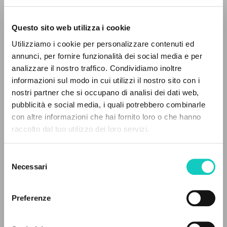
Questo sito web utilizza i cookie
Utilizziamo i cookie per personalizzare contenuti ed
annunci, per fornire funzionalità dei social media e per
analizzare il nostro traffico. Condividiamo inoltre
informazioni sul modo in cui utilizzi il nostro sito con i
nostri partner che si occupano di analisi dei dati web,
pubblicità e social media, i quali potrebbero combinarle
Coimbra Gonçalves Ana Maria
Translator
THE PROJECT
con altre informazioni che hai fornito loro o che hanno
Giussani Luigi
Author
raccolto dal tuo utilizzo dei loro servizi.
The portal collects and gives access to the
Schönborn Christoph
Preface
writings of Luigi Giussani: nearly 5,000
Selezione
bibliographic references, full texts in 5
Edições Tenacitas
Necessari
del
Portuguese
languages, and dedicated thematic sections.
consenso
2007
Pages: 184
Preferenze
BROWSE