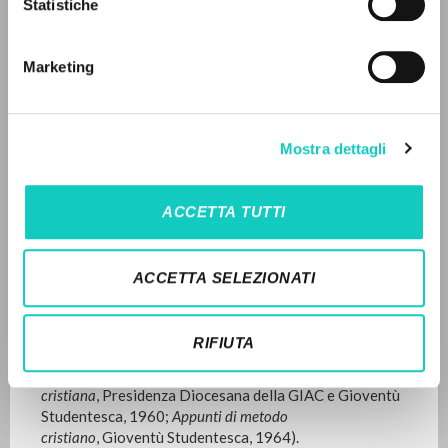
Statistiche
Advanced search »
Il PerCorso
LATEST UPDATE
17/01/2024
Contact us
Marketing
Login
FULL TEXT
LANGUAGE
Mostra dettagli
EDITORIAL HISTORY
Italian
English
Spanish
ACCETTA TUTTI
Traduzione in lingua portoghese del volume
Il cammino
al vero è un’esperienza
, pubblicato da Rizzoli nel 2006. In
NEWSLETTER
esso sono raccolti in versione integrale tre scritti di
ACCETTA SELEZIONATI
Giussani diffusi per la prima volta in Italia tra il 1959 e
Get updates on new releases, events and
il 1964, che testimoniano il formarsi dell’esperienza che
editorial projects.
prenderà il nome di Comunione e Liberazione (
Gioventù
RIFIUTA
Studentesca: Riflessioni sopra un’esperienza
, Gioventù
Studentesca, 1959;
Tracce d’esperienza
cristiana
,
Presidenza Diocesana della GIAC e Gioventù
Studentesca, 1960;
Appunti di metodo
Subscribe
cristiano
, Gioventù Studentesca, 1964).