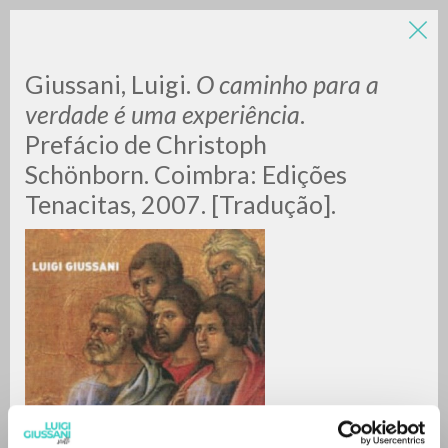
Giussani, Luigi.
O caminho para a
verdade é uma experiência
.
Prefácio de Christoph
Schönborn. Coimbra: Edições
Tenacitas, 2007. [Tradução].
ADVANCED SEARCH »
A
Z
0
RESULTS FOUND
MORE RESULTS