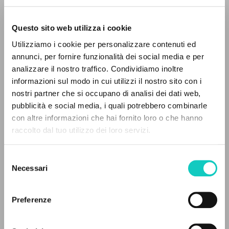
Questo sito web utilizza i cookie
ADVANCED SEARCH »
Utilizziamo i cookie per personalizzare contenuti ed
A
Z
annunci, per fornire funzionalità dei social media e per
analizzare il nostro traffico. Condividiamo inoltre
0
RESULTS FOUND
informazioni sul modo in cui utilizzi il nostro sito con i
nostri partner che si occupano di analisi dei dati web,
Almería Sebastián Isabel
Translator
pubblicità e social media, i quali potrebbero combinarle
Giussani Carmen
Translator
con altre informazioni che hai fornito loro o che hanno
Giussani Luigi
Author
raccolto dal tuo utilizzo dei loro servizi.
MORE RESULTS
Ediciones Encuentro
Spanish
Selezione
2002
Necessari
del
Pages: 400
consenso
Preferenze
LATEST UPDATE