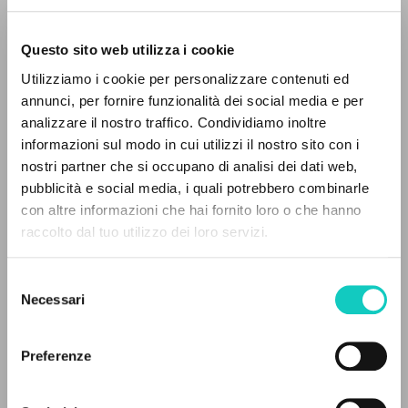
Questo sito web utilizza i cookie
ADVANCED SEARCH »
Utilizziamo i cookie per personalizzare contenuti ed
A
Z
annunci, per fornire funzionalità dei social media e per
analizzare il nostro traffico. Condividiamo inoltre
0
RESULTS FOUND
informazioni sul modo in cui utilizzi il nostro sito con i
nostri partner che si occupano di analisi dei dati web,
pubblicità e social media, i quali potrebbero combinarle
con altre informazioni che hai fornito loro o che hanno
raccolto dal tuo utilizzo dei loro servizi.
MORE RESULTS
Giussani Luigi
Author
Selezione
Editrice Nuova Favilla
Necessari
del
Italian
1963
consenso
Pages: 72
Preferenze