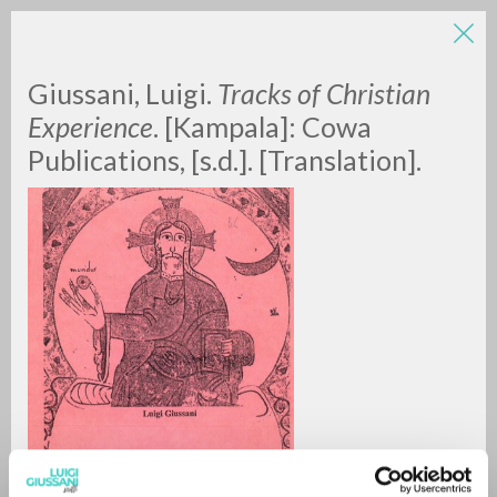
Giussani, Luigi.
Tracks of Christian
Experience
. [Kampala]: Cowa
Publications, [s.d.]. [Translation].
ADVANCED SEARCH »
A
Z
0
RESULTS FOUND
MORE RESULTS