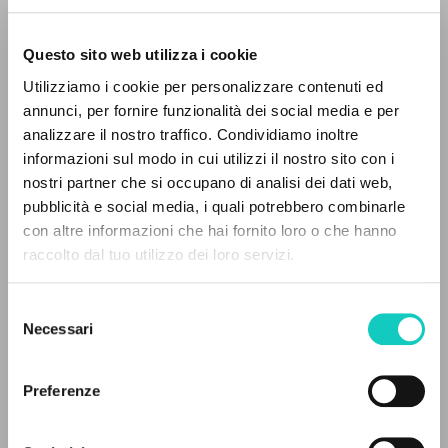
Questo sito web utilizza i cookie
Utilizziamo i cookie per personalizzare contenuti ed
Giussani Luigi
Author
annunci, per fornire funzionalità dei social media e per
Mörlin Visconti Edo
Translator
analizzare il nostro traffico. Condividiamo inoltre
Stevenson J. Patrick
Translator
informazioni sul modo in cui utilizzi il nostro sito con i
nostri partner che si occupano di analisi dei dati web,
Cowa Publications
pubblicità e social media, i quali potrebbero combinarle
English
THE PROJECT
con altre informazioni che hai fornito loro o che hanno
Pages: 40
raccolto dal tuo utilizzo dei loro servizi.
The portal collects and gives access to the
writings of Luigi Giussani: nearly 5,000
Selezione
bibliographic references, full texts in 5
Necessari
del
LATEST UPDATE
languages, and dedicated thematic sections.
15/01/2024
consenso
Preferenze
BROWSE