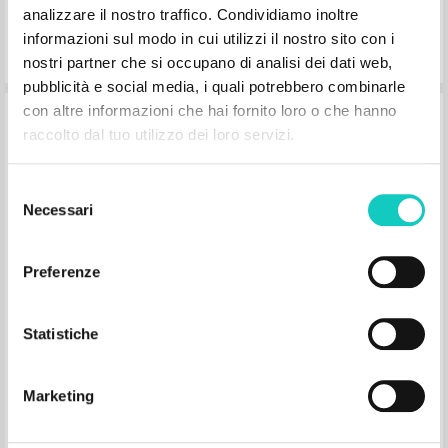
analizzare il nostro traffico. Condividiamo inoltre
informazioni sul modo in cui utilizzi il nostro sito con i
nostri partner che si occupano di analisi dei dati web,
pubblicità e social media, i quali potrebbero combinarle
con altre informazioni che hai fornito loro o che hanno
“Fr. Giussani's Letter to the Members of
raccolto dal tuo utilizzo dei loro servizi.
the Fraternity.” In The Life I now Live in
the Flesh I Live by Faith in the Son of
Selezione
God: Exercises of the Fraternity of
Necessari
del
Communion and Liberation
consenso
Preferenze
Giussani Luigi Author
Fraternità di Comunione e Liberazione
Statistiche
2002
English
Place of publication : Milano
Pages: 2
Marketing