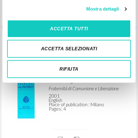
Mostra dettagli
ACCETTA TUTTI
“Closing Address by Fr Giussani.” In
Abraham: the Birth of the «I»: Exercises
ACCETTA SELEZIONATI
of the Fraternity of Communion and
Liberation
RIFIUTA
Giussani Luigi Author
Fraternità di Comunione e Liberazione
2001
English
Place of publication : Milano
Pages: 4