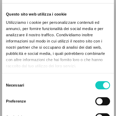
Questo sito web utilizza i cookie
ADVANCED SEARCH »
Utilizziamo i cookie per personalizzare contenuti ed
A
Z
annunci, per fornire funzionalità dei social media e per
analizzare il nostro traffico. Condividiamo inoltre
0
RESULTS FOUND
informazioni sul modo in cui utilizzi il nostro sito con i
nostri partner che si occupano di analisi dei dati web,
pubblicità e social media, i quali potrebbero combinarle
con altre informazioni che hai fornito loro o che hanno
raccolto dal tuo utilizzo dei loro servizi.
MORE RESULTS
Giussani Luigi
Author
Selezione
Mörlin Visconti Edo
Translator
Necessari
del
Scott Susan
Translator
consenso
Fraternità di Comunione e Liberazione
Preferenze
English
2002