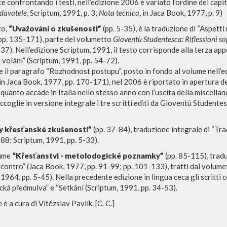
e confrontando i testi, nell’edizione 2006 è variato l’ordine dei capit
davatele
, Scriptum, 1991, p. 3;
Nota tecnica
, in Jaca Book, 1977, p. 9)
to,
“Uvažování o zkušenosti”
(pp. 5-35), è la traduzione di “Aspett
pp. 135-171), parte del volumetto
Gioventù Studentesca: Riflessioni s
37). Nell’edizione Scriptum, 1991, il testo corrisponde alla terza ap
volání” (Scriptum, 1991, pp. 54-72).
e il paragrafo “Rozhodnost postupu”, posto in fondo al volume nell’e
in Jaca Book, 1977, pp. 170-171), nel 2006 è riportato in apertura del
quanto accade in Italia nello stesso anno con l’uscita della miscella
ADVANCED SEAR
ou want even more precise results? Use the
ccoglie in versione integrale i tre scritti editi da Gioventù Studentes
0
RESULTS FOUND
y křesťanské zkušenosti”
(pp. 37-84), traduzione integrale di “Tra
88; Scriptum, 1991, pp. 5-33).
View details by type
lume
“Křesťanstvi - metolodogické poznamky”
(pp. 85-115), tradu
contro” (Jaca Book, 1977, pp. 91-99; pp. 101-133), tratti dal volum
LANGUAGE
AUTHOR
YEAR
1964, pp. 5-45). Nella precedente edizione in lingua ceca gli scritti 
á předmulva” e “Setkání (Scriptum, 1991, pp. 34-53).
è a cura di Vítězslav Pavlík. [C. C.]