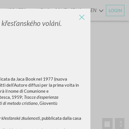
UPDATES
NEWS
CONTACT US
EN
LOGIN
AND
 křesťanského volání.
icata da Jaca Book nel 1977 (nuova
ti dell’Autore diffusi per la prima volta in
derà il nome di Comunione e
tesca, 1959;
Tracce d’esperienza
i di metodo cristiano
, Gioventù
 křesťanské zkušenosti
, pubblicata dalla casa