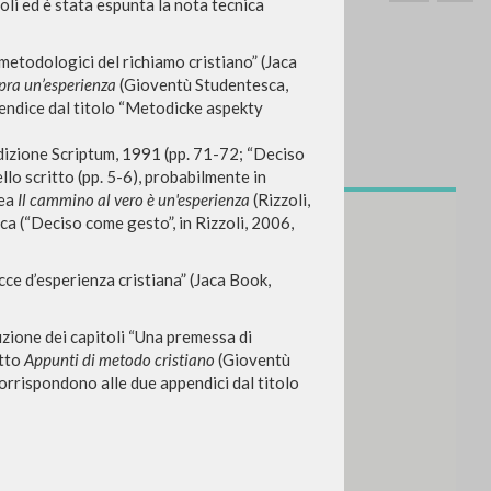
oli ed è stata espunta la nota tecnica
i metodologici del richiamo cristiano” (Jaca
opra un’esperienza
(Gioventù Studentesca,
pendice dal titolo “Metodicke aspekty
dizione Scriptum, 1991 (pp. 71-72; “Deciso
SEARCH
Exact phrase
lo scritto (pp. 5-6), probabilmente in
nea
Il cammino al vero è un'esperienza
(Rizzoli,
CH »
ca (“Deciso come gesto”, in Rizzoli, 2006,
cce d’esperienza cristiana” (Jaca Book,
zione dei capitoli “Una premessa di
etto
Appunti di metodo cristiano
(Gioventù
RECENT ACTIVITIES
corrispondono alle due appendici dal titolo
A
Z