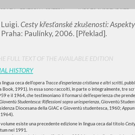
OGRAFY
EDITORIAL CRITERIA
INFO TO SURF THE SITE
 Luigi.
Cesty křesťanské zkušenosti: Aspekty
Praha: Paulínky, 2006. [Překlad].
LUIGI
E FULL TEXT OF THE AVAILABLE EDITION
IAL HISTORY
SSANI
 lingua ceca dell’opera
Tracce d’esperienza cristiana e altri scritti,
pubbl
 Book, 1991). In essa sono raccolti, in parte o integralmente, tre scrit
 1959 e il 1964, che testimoniano il formarsi dell’esperienza che pren
scritti
Gioventù Studentesca: Riflessioni sopra un’esperienza
,
Gioventù Studen
sidenza Diocesana della GIAC e Gioventù studentesca, 1960;
Appunt
 1964).
volume esiste una precedente edizione in lingua ceca dal titolo
Cesty
ptum nel 1991.