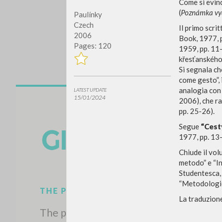
Come si evinc
(
Poznámka vy
Paulínky
Czech
Il primo scrit
2006
Book, 1977, 
Pages: 120
1959, pp. 11-
křesťanského 
Si segnala ch
come gesto”, 
analogia con 
LATEST UPDATE
15/01/2024
Do y
2006), che ra
pp. 25-26).
Segue
“Cest
1977, pp. 13-
Chiude il vo
metodo” e “In
TYPE OF WORK
Studentesca, 
“Metodologick
La traduzione 