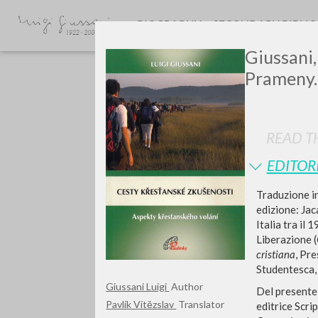
BIOGRAPHY
SECONDARY BIBLI
Giussani,
Prameny. 
READ TH
EDITOR
GIU
Traduzione in
edizione: Jaca
Italia tra il
Liberazione (
cristiana
,
Pre
Studentesca,
Giussani Luigi
Author
Del presente 
Pavlík Vítězslav
Translator
editrice Scri