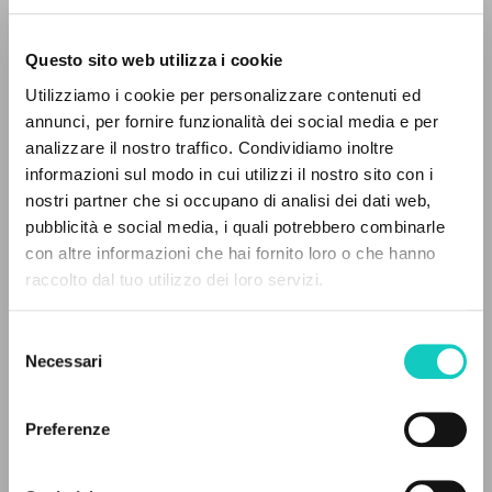
Questo sito web utilizza i cookie
Utilizziamo i cookie per personalizzare contenuti ed
annunci, per fornire funzionalità dei social media e per
analizzare il nostro traffico. Condividiamo inoltre
Giussani Luigi
Author
informazioni sul modo in cui utilizzi il nostro sito con i
nostri partner che si occupano di analisi dei dati web,
Christianskaja Rossija
pubblicità e social media, i quali potrebbero combinarle
Russian
THE PROJECT
con altre informazioni che hai fornito loro o che hanno
Pages: 142
raccolto dal tuo utilizzo dei loro servizi.
The portal collects and gives access to the
writings of Luigi Giussani: nearly 5,000
Selezione
bibliographic references, full texts in 5
Necessari
del
LATEST UPDATE
languages, and dedicated thematic sections.
15/01/2024
consenso
Preferenze
BROWSE
READ THE FULL TEXT OF THE AVAILABLE