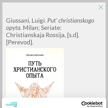
Giussani, Luigi.
Put’ christianskogo
opyta.
Milan; Seriate:
Christianskaja Rossija, [s.d].
[Perevod].
ADVANCED SEARCH »
A
Z
0
RESULTS FOUND
MORE RESULTS