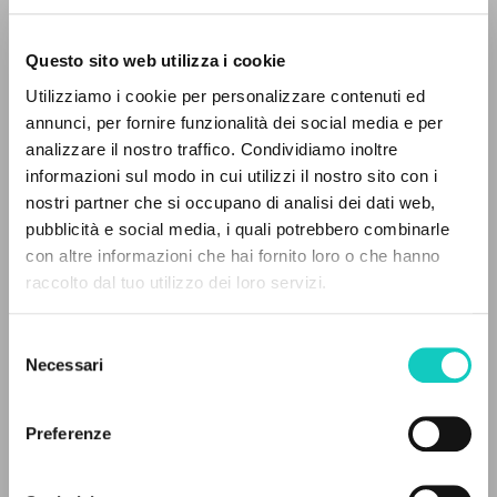
Questo sito web utilizza i cookie
ADVANCED SEARCH »
Utilizziamo i cookie per personalizzare contenuti ed
A
Z
annunci, per fornire funzionalità dei social media e per
analizzare il nostro traffico. Condividiamo inoltre
Giussani Luigi
Author
0
RESULTS FOUND
informazioni sul modo in cui utilizzi il nostro sito con i
nostri partner che si occupano di analisi dei dati web,
Gioventù Studentesca
pubblicità e social media, i quali potrebbero combinarle
Italian
con altre informazioni che hai fornito loro o che hanno
1964
raccolto dal tuo utilizzo dei loro servizi.
Pages: 72
MORE RESULTS
Selezione
Necessari
del
LATEST UPDATE
consenso
05/02/2026
Preferenze