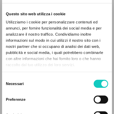
Questo sito web utilizza i cookie
Utilizziamo i cookie per personalizzare contenuti ed
annunci, per fornire funzionalità dei social media e per
IL PROGETTO
analizzare il nostro traffico. Condividiamo inoltre
informazioni sul modo in cui utilizzi il nostro sito con i
Il portale raccoglie e rende accessibili gli scritti
nostri partner che si occupano di analisi dei dati web,
di Luigi Giussani: quasi 5000 voci bibliografiche,
pubblicità e social media, i quali potrebbero combinarle
Bianchi Lorenzo
Curatore
testi integrali in 5 lingue e percorsi tematici
con altre informazioni che hai fornito loro o che hanno
Giussani Luigi
Autore
dedicati.
raccolto dal tuo utilizzo dei loro servizi.
SEI
Selezione
Italiano
NAVIGA
Necessari
del
1997
consenso
Pagine: 26
Ricerca avanzata »
Il PerCorso
Preferenze
Contatti
Login
ULTIMO AGGIORNAMENTO