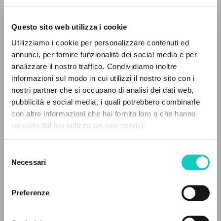
Questo sito web utilizza i cookie
Giussani Luigi
Autore
Utilizziamo i cookie per personalizzare contenuti ed
annunci, per fornire funzionalità dei social media e per
Francese
analizzare il nostro traffico. Condividiamo inoltre
30 Jours
1996
informazioni sul modo in cui utilizzi il nostro sito con i
Pagine: 8
nostri partner che si occupano di analisi dei dati web,
pubblicità e social media, i quali potrebbero combinarle
IL PROGETTO
con altre informazioni che hai fornito loro o che hanno
raccolto dal tuo utilizzo dei loro servizi.
Il portale raccoglie e rende accessibili gli scritti
ULTIMO AGGIORNAMENTO
25/01/2024
di Luigi Giussani: quasi 5000 voci bibliografiche,
Selezione
testi integrali in 5 lingue e percorsi tematici
Necessari
del
dedicati.
consenso
LEGGI IL FULL TEXT NELL'EDIZIONE
Preferenze
DISPONIBILE
NAVIGA
STORIA EDITORIALE