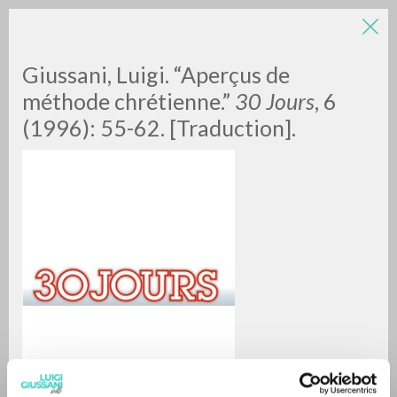
Giussani, Luigi. “Aperçus de
méthode chrétienne.”
30 Jours
, 6
(1996): 55-62. [Traduction].
RICERCA AVANZATA »
A
Z
0
DOCUMENTI TROVATI
RISULTATI SUCCESSIVI