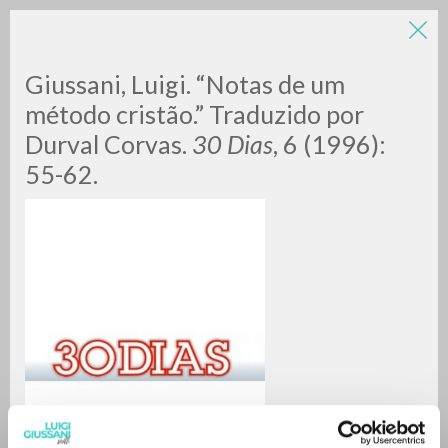
Giussani, Luigi. “Notas de um
método cristão.” Traduzido por
Durval Corvas.
30 Dias
, 6 (1996):
55-62.
RICERCA AVANZATA »
A
Z
0
DOCUMENTI TROVATI
RISULTATI SUCCESSIVI