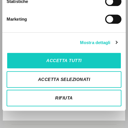
Statistiche
Ricerca avanzata »
DISPONIBILE
Il PerCorso
Contatti
1996 - A virtude da amizade ou: da amizade de Cristo -
Marketing
Login
Litterae Communionis-CL - Portoghese BR
STORIA EDITORIALE
LINGUA
Mostra dettagli
SINTESI DEI CONTENUTI
Italiano
Inglese
Spagnolo
TRADUZIONI
ACCETTA TUTTI
OPERE COLLEGATE
NEWSLETTER
ACCETTA SELEZIONATI
TRADUZIONI OPERE COLLEGATE
Ricevi aggiornamenti su nuove pubblicazioni,
eventi e percorsi editoriali.
TESTO MADRE
RIFIUTA
NOMI
Iscriviti