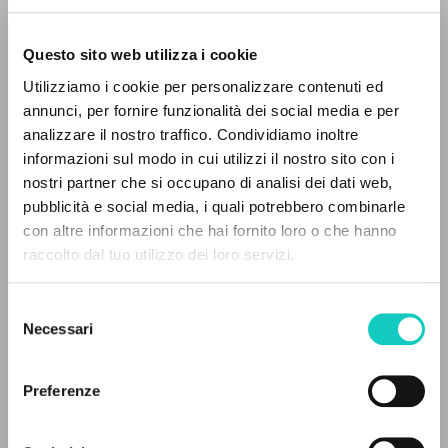
Questo sito web utilizza i cookie
Utilizziamo i cookie per personalizzare contenuti ed
Cordas Durval
Traduttore
annunci, per fornire funzionalità dei social media e per
Giussani Luigi
Autore
analizzare il nostro traffico. Condividiamo inoltre
informazioni sul modo in cui utilizzi il nostro sito con i
Portoghese BR
nostri partner che si occupano di analisi dei dati web,
30 Dias
pubblicità e social media, i quali potrebbero combinarle
1996
IL PROGETTO
con altre informazioni che hai fornito loro o che hanno
Pagine: 8
raccolto dal tuo utilizzo dei loro servizi.
Il portale raccoglie e rende accessibili gli scritti
di Luigi Giussani: quasi 5000 voci bibliografiche,
Selezione
testi integrali in 5 lingue e percorsi tematici
ULTIMO AGGIORNAMENTO
Necessari
del
26/07/2024
dedicati.
consenso
Preferenze
NAVIGA
LEGGI IL FULL TEXT NELL'EDIZIONE