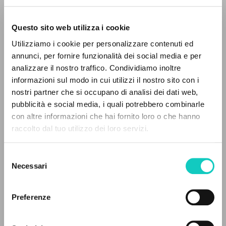
Questo sito web utilizza i cookie
Utilizziamo i cookie per personalizzare contenuti ed
annunci, per fornire funzionalità dei social media e per
IL PROGETTO
analizzare il nostro traffico. Condividiamo inoltre
informazioni sul modo in cui utilizzi il nostro sito con i
Il portale raccoglie e rende accessibili gli scritti
nostri partner che si occupano di analisi dei dati web,
di Luigi Giussani: quasi 5000 voci bibliografiche,
Giussani Luigi
Autore
pubblicità e social media, i quali potrebbero combinarle
testi integrali in 5 lingue e percorsi tematici
con altre informazioni che hai fornito loro o che hanno
dedicati.
Olandese
raccolto dal tuo utilizzo dei loro servizi.
Litterae Communionis-CL
1996
Selezione
Pagine: 3
NAVIGA
Necessari
del
consenso
Ricerca avanzata »
Il PerCorso
Preferenze
ULTIMO AGGIORNAMENTO
Contatti
24/01/2024
Login