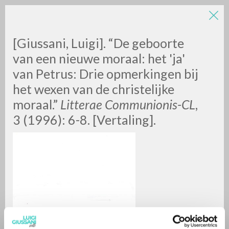
[Giussani, Luigi]. “De geboorte
van een nieuwe moraal: het 'ja'
van Petrus: Drie opmerkingen bij
het wexen van de christelijke
A
Z
moraal.”
Litterae Communionis-CL
,
3 (1996): 6-8. [Vertaling].
0
DOCUMENTI TROVATI
RISULTATI SUCCESSIVI