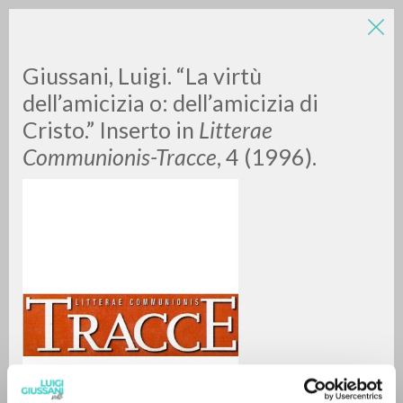
Giussani, Luigi. “La virtù
dell’amicizia o: dell’amicizia di
Cristo.” Inserto in
Litterae
Communionis-Tracce
, 4 (1996).
RICERCA AVANZATA »
A
Z
0
DOCUMENTI TROVATI
RISULTATI SUCCESSIVI