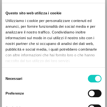
Questo sito web utilizza i cookie
Utilizziamo i cookie per personalizzare contenuti ed
annunci, per fornire funzionalità dei social media e per
Giussani Luigi
Autore
analizzare il nostro traffico. Condividiamo inoltre
informazioni sul modo in cui utilizzi il nostro sito con i
Italiano
nostri partner che si occupano di analisi dei dati web,
Litterae Communionis-Tracce
pubblicità e social media, i quali potrebbero combinarle
1996
IL PROGETTO
con altre informazioni che hai fornito loro o che hanno
Pagine: 8
raccolto dal tuo utilizzo dei loro servizi.
Il portale raccoglie e rende accessibili gli scritti
di Luigi Giussani: quasi 5000 voci bibliografiche,
Selezione
testi integrali in 5 lingue e percorsi tematici
ULTIMO AGGIORNAMENTO
Necessari
del
24/01/2024
dedicati.
consenso
Preferenze
NAVIGA
FULL TEXT