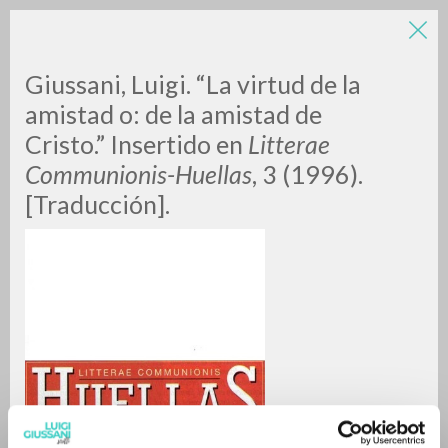
Giussani, Luigi. “La virtud de la
amistad o: de la amistad de
Cristo.” Insertido en
Litterae
Communionis-Huellas
, 3 (1996).
[Traducción].
RICERCA AVANZATA »
A
Z
0
DOCUMENTI TROVATI
RISULTATI SUCCESSIVI