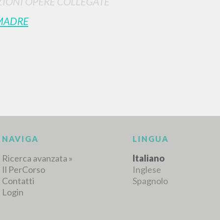
IONI OPERE COLLEGATE
MADRE
RISULTATI SUCCESSIVI
NAVIGA
LINGUA
Ricerca avanzata »
Italiano
Il PerCorso
Inglese