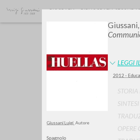
BIOGRAFIA
BIBLIOGRAFIA SECONDA
Giussani,
Communio
LEGGI I
2012 - Educa
Vuo
STORIA
SINTES
TRADUZ
TIPOLOGIA OPERA
Giussani Luigi
Autore
OPERE 
Spagnolo