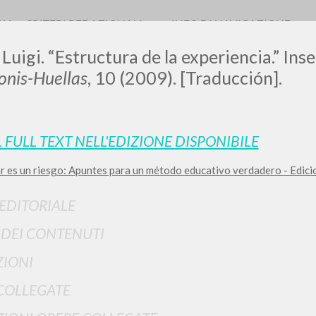
RIA
CRITERI REDAZIONALI
INFO DI NAVIGAZIONE
 Luigi. “Estructura de la experiencia.” Ins
nis-Huellas
, 10 (2009). [Traducción].
L FULL TEXT NELL'EDIZIONE DISPONIBILE
r es un riesgo: Apuntes para un método educativo verdadero - Edici
RICERCA AVANZATA
i risultati ancora più precisi? Utilizza la
 EDITORIALE
0
DOCUMENTI TROVATI
I DEI CONTENUTI
Visualizza dettagli per tipologia
IONI
LINGUA
AUTORE
ANNO
COLLEGATE