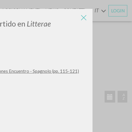
AGGIORNAMENTI
NEWS
CONTATTI
IT
LOGIN
E
ertido en
Litterae
CERCA
Frase esatta
ones Encuentro - Spagnolo (pp. 115-121)
 »
ATTIVITÀ RECENTI
A
Z