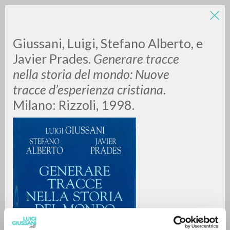
Giussani, Luigi, Stefano Alberto, e
Javier Prades.
Generare tracce
nella storia del mondo: Nuove
tracce d’esperienza cristiana
.
Milano: Rizzoli, 1998.
RICERCA AVANZATA »
A
Z
0
DOCUMENTI TROVATI
RISULTATI SUCCESSIVI