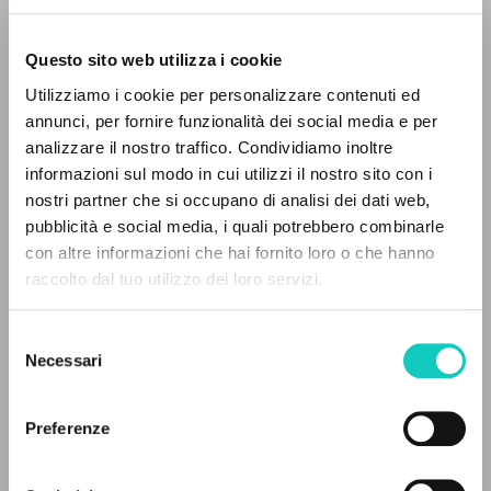
Questo sito web utilizza i cookie
Utilizziamo i cookie per personalizzare contenuti ed
annunci, per fornire funzionalità dei social media e per
analizzare il nostro traffico. Condividiamo inoltre
informazioni sul modo in cui utilizzi il nostro sito con i
nostri partner che si occupano di analisi dei dati web,
pubblicità e social media, i quali potrebbero combinarle
Alberto Stefano
Autore
IL PROGETTO
con altre informazioni che hai fornito loro o che hanno
Giussani Luigi
Autore
raccolto dal tuo utilizzo dei loro servizi.
Prades López Javier Maria
Autore
Il portale raccoglie e rende accessibili gli scritti
di Luigi Giussani: quasi 5000 voci bibliografiche,
Rizzoli
Selezione
testi integrali in 5 lingue e percorsi tematici
Italiano
Necessari
del
dedicati.
1998
consenso
Pagine: 218
Preferenze
NAVIGA