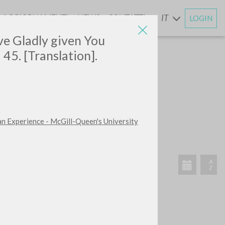
AGGIORNAMENTI
NEWS
CONTATTI
IT
LOGIN
E
ave Gladly given You
: 45. [Translation].
CERCA
Frase esatta
an Experience - McGill-Queen's University
 »
ATTIVITÀ RECENTI
A
Z