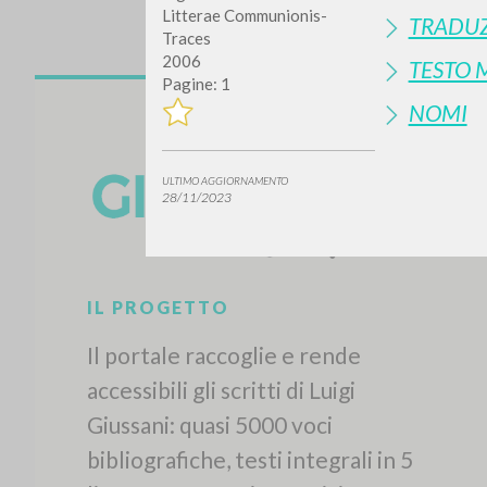
Litterae Communionis-
TRADUZ
Traces
2006
TESTO 
Pagine: 1
NOMI
ULTIMO AGGIORNAMENTO
28/11/2023
IL PROGETTO
Il portale raccoglie e rende