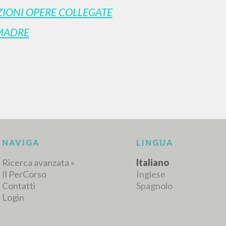
IONI OPERE COLLEGATE
MADRE
RISULTATI SUCCESSIVI
NAVIGA
LINGUA
Ricerca avanzata »
Italiano
Il PerCorso
Inglese