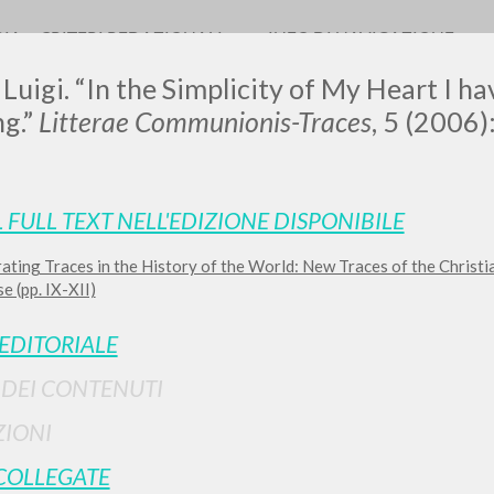
RIA
CRITERI REDAZIONALI
INFO DI NAVIGAZIONE
 Luigi. “In the Simplicity of My Heart I h
ng.”
Litterae Communionis-Traces
, 5 (2006)
L FULL TEXT NELL'EDIZIONE DISPONIBILE
ating Traces in the History of the World: New Traces of the Christi
RICERCA AVANZATA
i risultati ancora più precisi? Utilizza la
e (pp. IX-XII)
0
DOCUMENTI TROVATI
 EDITORIALE
Visualizza dettagli per tipologia
I DEI CONTENUTI
LINGUA
AUTORE
ANNO
IONI
COLLEGATE