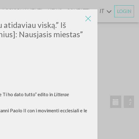
AGGIORNAMENTI
NEWS
CONTATTI
IT
LOGIN
E
 atidaviau viską.”
Iš
lnius]: Nausjasis miestas”
ATTIVITÀ RECENTI
e Ti ho dato tutto” edito in
Litterae
A
Z
anni Paolo II con i movimenti ecclesiali e le