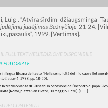
RIA
CRITERI REDAZIONALI
INFO DI NAVIGAZIONE
, Luigi. “Atvira širdimi džiaugsmingai Tau
 judėjimų judėjimas Bažnyčioje
, 21-24. [Vi
likųpasaulis”, 1999. [Vertimas].
0
DOCUMENTI TROVATI
 IL FULL TEXT NELL'EDIZIONE DISPONIBILE
Visualizza dettagli per tipologia
A EDITORIALE
LINGUA
AUTORE
ANNO
 in lingua lituana del testo “Nella semplicità del mio cuore lietament
is-Tracce
(6, 1998: pp. 18-20).
è la testimonianza di Giussani in occasione dell’incontro di papa Giov
nità (Roma, piazza San Pietro, 30 maggio 1998). [C. C.]
SI DEI CONTENUTI
RISULTATI SUCCESSIVI