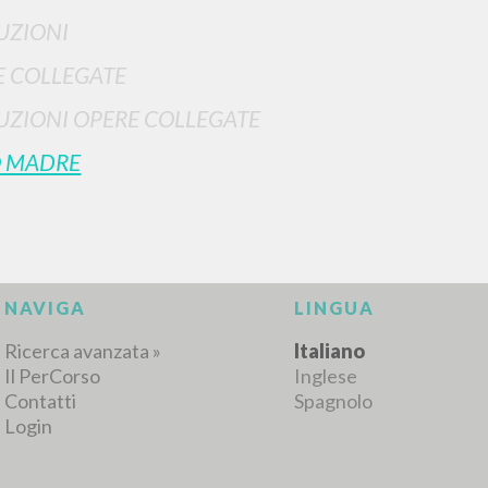
UZIONI
E COLLEGATE
UZIONI OPERE COLLEGATE
O MADRE
NAVIGA
LINGUA
Ricerca avanzata »
Italiano
Il PerCorso
Inglese
Contatti
Spagnolo
Login