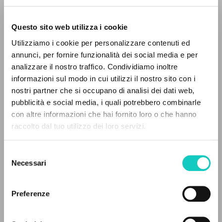
Questo sito web utilizza i cookie
Utilizziamo i cookie per personalizzare contenuti ed
Giussani Luigi
Autore
annunci, per fornire funzionalità dei social media e per
IL PROGETTO
analizzare il nostro traffico. Condividiamo inoltre
Italiano
informazioni sul modo in cui utilizzi il nostro sito con i
Il Giornale
Il portale raccoglie e rende accessibili gli scritti
nostri partner che si occupano di analisi dei dati web,
1998
di Luigi Giussani: quasi 5000 voci bibliografiche,
pubblicità e social media, i quali potrebbero combinarle
Pagine: 1
testi integrali in 5 lingue e percorsi tematici
con altre informazioni che hai fornito loro o che hanno
dedicati.
raccolto dal tuo utilizzo dei loro servizi.
ULTIMO AGGIORNAMENTO
Selezione
24/11/2023
NAVIGA
Necessari
del
consenso
Ricerca avanzata »
Il PerCorso
Preferenze
Contatti
LEGGI IL FULL TEXT NELL'EDIZIONE
Login
DISPONIBILE