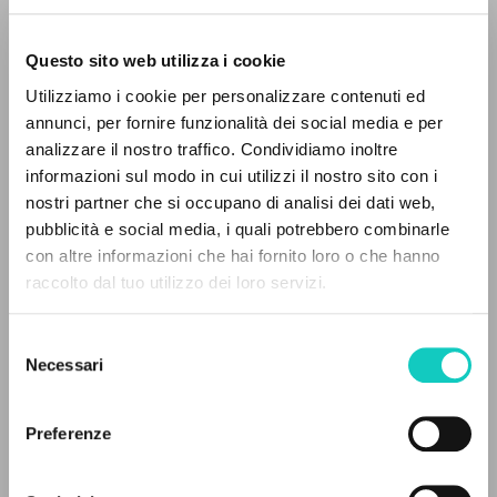
Questo sito web utilizza i cookie
Utilizziamo i cookie per personalizzare contenuti ed
annunci, per fornire funzionalità dei social media e per
analizzare il nostro traffico. Condividiamo inoltre
informazioni sul modo in cui utilizzi il nostro sito con i
nostri partner che si occupano di analisi dei dati web,
pubblicità e social media, i quali potrebbero combinarle
IL PROGETTO
con altre informazioni che hai fornito loro o che hanno
raccolto dal tuo utilizzo dei loro servizi.
Il portale raccoglie e rende accessibili gli scritti
di Luigi Giussani: quasi 5000 voci bibliografiche,
Selezione
testi integrali in 5 lingue e percorsi tematici
Necessari
del
dedicati.
consenso
Giussani Luigi
Autore
Preferenze
NAVIGA
San Paolo
Italiano