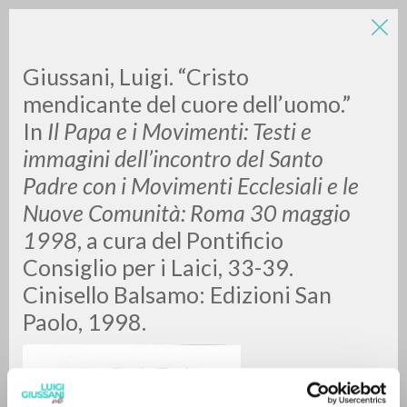
Giussani, Luigi. “Cristo
mendicante del cuore dell’uomo.”
In
Il Papa e i Movimenti: Testi e
immagini dell’incontro del Santo
Padre con i Movimenti Ecclesiali e le
Nuove Comunità: Roma 30 maggio
RICERCA AVANZATA »
1998
, a cura del Pontificio
A
Z
Consiglio per i Laici, 33-39.
Cinisello Balsamo: Edizioni San
0
DOCUMENTI TROVATI
Paolo, 1998.
RISULTATI SUCCESSIVI