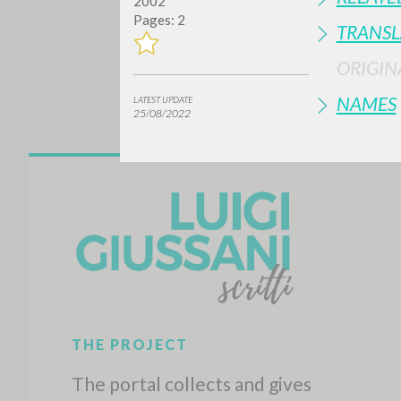
2002
Pages: 2
TRANSL
ORIGIN
NAMES
LATEST UPDATE
25/08/2022
Do y
TYPE OF WORK