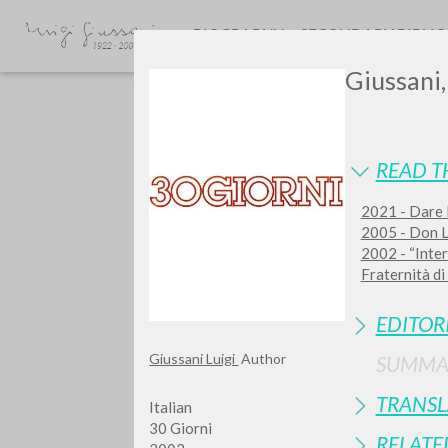
BIOGRAPHY
SECONDARY BIBLI
Giussani,
READ T
2021 - Dare l
2005 - Don Lu
GIU
2002 - “Inter
Fraternità d
EDITOR
Giussani Luigi
Author
SUMMA
TRANSL
Italian
30 Giorni
RELATE