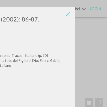
UPDATES
NEWS
CONTACT US
EN
LOGIN
AND
5 (2002): 86-87.
onis-Tracce - Italiano (p. 70)
la fede del Figlio di Dio: Esercizi della
taliano