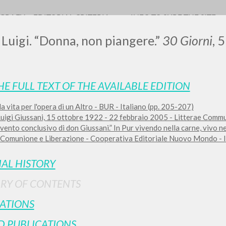
OGRAFY
EDITORIAL CRITERIA
INFO TO SURF THE SITE
 Luigi. “Donna, non piangere.”
30 Giorni
, 
HE FULL TEXT OF THE AVAILABLE EDITION
LUIGI
a vita per l'opera di un Altro - BUR - Italiano (pp. 205-207)
igi Giussani, 15 ottobre 1922 - 22 febbraio 2005 - Litterae Communi
SSANI
vento conclusivo di don Giussani.” In Pur vivendo nella carne, vivo nel
i Comunione e Liberazione - Cooperativa Editoriale Nuovo Mondo - I
scritti
IAL HISTORY
RY OF CONTENTS
ATIONS
D PUBLICATIONS