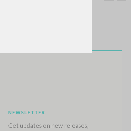
SEARCH
Exact phrase
CH »
RECENT ACTIVITIES
A
Z