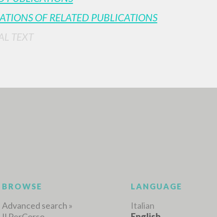
ATIONS OF RELATED PUBLICATIONS
AL TEXT
ADVANCED SEAR
ou want even more precise results? Use the
0
RESULTS FOUND
View details by type
LANGUAGE
AUTHOR
YEAR