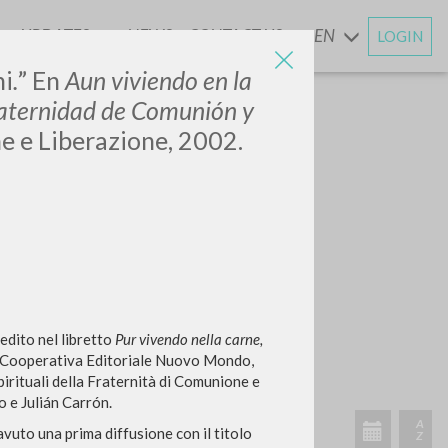
UPDATES
NEWS
CONTACT US
EN
LOGIN
AND
ni
.
”
En
Aun viviendo en la
 Fraternidad de Comunión y
e e Liberazione, 2002.
edito nel libretto
Pur vivendo nella carne,
(Cooperativa Editoriale Nuovo Mondo,
pirituali della Fraternità di Comunione e
o e Julián Carrón.
avuto una prima diffusione con il titolo