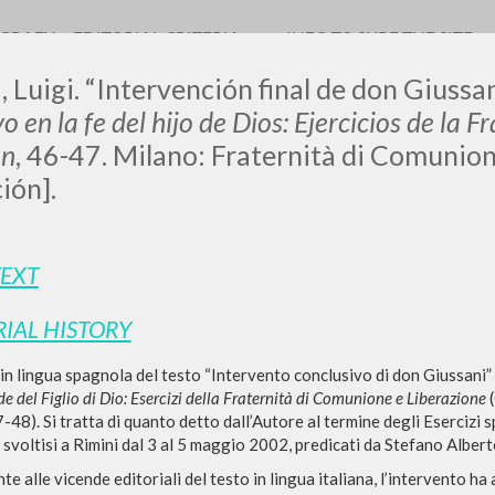
OGRAFY
EDITORIAL CRITERIA
INFO TO SURF THE SITE
, Luigi. “Intervención final de don Giussa
vo en la fe del hijo de Dios: Ejercicios de la
ón
, 46-47. Milano: Fraternità di Comunion
ión].
LUIGI
SSANI
TEXT
RIAL HISTORY
scritti
in lingua spagnola del testo “Intervento conclusivo di don Giussani” 
de del Figlio di Dio: Esercizi della Fraternità di Comunione e Liberazione
-48). Si tratta di quanto detto dall’Autore al termine degli Esercizi s
svoltisi a Rimini dal 3 al 5 maggio 2002, predicati da Stefano Albert
 alle vicende editoriali del testo in lingua italiana, l’intervento ha 