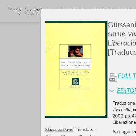
BIOGRAPHY
SECONDARY BIBLI
Giussani
carne, vi
Liberaci
[Traducc
GIU
FULL 
EDITO
Traduzione 
vivo nella fe
2002, pp. 47
Liberazione 
Blázquez David
Translator
Analogamente