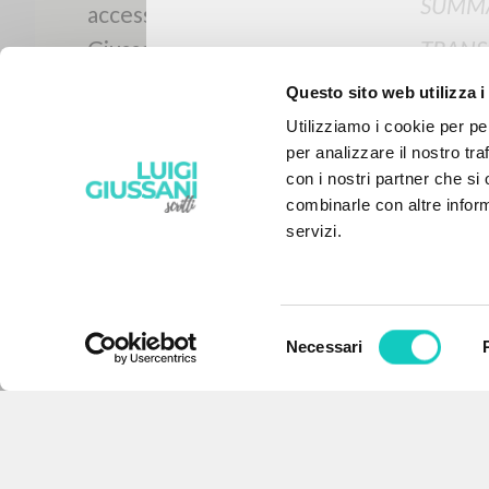
SUMMA
TRANS
RELAT
Questo sito web utilizza i
Utilizziamo i cookie per pe
TRANS
per analizzare il nostro tra
ORIGI
con i nostri partner che si
combinarle con altre inform
NAME
servizi.
Selezione
Necessari
del
THE PROJECT
consenso
The portal collects and gives
access to the writings of Luigi
Giussani: nearly 5,000