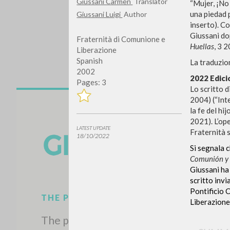
Giussani Carmen
Translator
“Mujer, ¡No
una piedad 
Giussani Luigi
Author
inserto). C
Giussani do
Fraternità di Comunione e
Huellas
,
3 2
Liberazione
Spanish
La traduzio
2002
2022 Edic
Pages: 3
Lo scritto 
2004) (“Int
Do y
la fe del hi
2021). L’ope
LATEST UPDATE
Fraternità s
18/10/2022
Si segnala 
Comunión y 
Giussani ha 
TYPE OF WORK
scritto invi
Pontificio C
Liberazione,