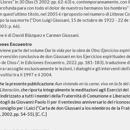
 Llores” in
30 Dias
(5 2002: pp. 62-63) e, contemporaneamente, con il
profunda para con todo el dolor de nuestros hermanos los hombres” 
on quest’ultimo titolo, nel 2005 è riproposto nel numero di
Litterae C
po la sua morte (“Don Luigi Giussani, 15 de octubre de 1922 - 22 de
005: p. 66).
ne è di David Blàzquez e Carmen Giussani.
iones Encuentro
diviene parte del volume
Dar la vida por la obra de Otro: Ejercicios espi
ervención conclusiva de don Giussani en los Ejercicios espirituales d
ADVANCED SEAR
ou want even more precise results? Use the
jo de Dios»”, in Ediciones Encuentro, 2022, pp. 181-183), traduzione d
ra raccoglie esclusivamente le lezioni, i dialoghi e gli interventi dell’
0
RESULTS FOUND
voltisi tra il 1997 e il 2004.
che la presente pubblicazione
Aun viviendo en la carne, vivo en la fe del 
View details by type
Liberación
, che riporta integralmente le meditazioni agli Esercizi de
indirizzato a tutti i membri della Fraternità di Comunione e Liberazio
LANGUAGE
AUTHOR
YEAR
atogli da Giovanni Paolo II per il ventesimo anniversario del riconos
onsiglio per i Laici (“Carta de don Giussani a los miembros de la Fra
 2002, pp. 54-55). [C. C.]