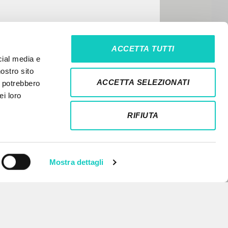
ACCETTA TUTTI
cial media e
nostro sito
ACCETTA SELEZIONATI
i potrebbero
ei loro
RIFIUTA
Mostra dettagli
NEWSLETTER
Get updates on new releases,
events and editorial projects.