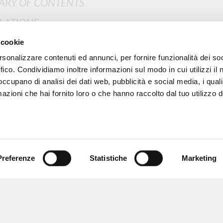
RY OF CONTENTS
LATIONS
MORE RESULTS
ED PUBLICATIONS
 cookie
rsonalizzare contenuti ed annunci, per fornire funzionalità dei so
LATIONS OF RELATED PUBLICATIONS
ffico. Condividiamo inoltre informazioni sul modo in cui utilizzi il 
NAL TEXT
 occupano di analisi dei dati web, pubblicità e social media, i qual
azioni che hai fornito loro o che hanno raccolto dal tuo utilizzo d
S
Preferenze
Statistiche
Marketing
BROWSE
LANGUAGE
Advanced search »
Italian
Il PerCorso
English
Contact us
Spanish