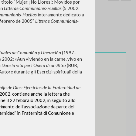
 titolo “Mujer, ¡No Llores!: Movidos por
in
Litterae Communionis-Huellas
(5
2002:
ommunionis-Huellas
interamente dedicato a
 febrero de 2005”,
Litterae Communionis-
SEARCH
Exact phrase
rituales de Comunión y Liberación
(1997-
e 2002: «Aun viviendo en la carne, vivo en
CH »
i
Dare la vita per l’Opera di un Altro
(BUR,
Autore durante gli Esercizi spirituali della
hijo de Dios: Ejercicios de la Fraternidad de
l 2002, contiene anche la lettera che
ne il 22 febbraio 2002, in seguito allo
RECENT ACTIVITIES
cimento dell’associazione da parte del
ternidad” in Fraternità di Comunione e
A
Z