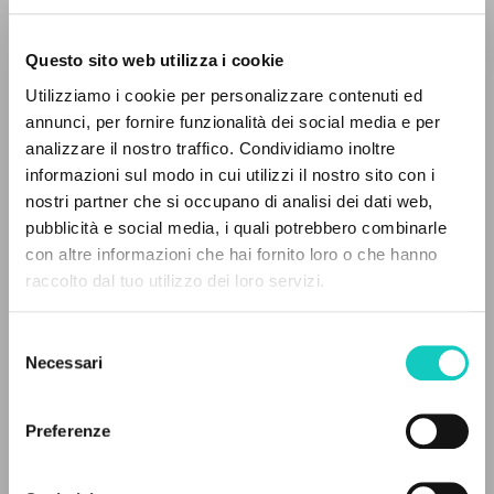
Questo sito web utilizza i cookie
Utilizziamo i cookie per personalizzare contenuti ed
annunci, per fornire funzionalità dei social media e per
analizzare il nostro traffico. Condividiamo inoltre
informazioni sul modo in cui utilizzi il nostro sito con i
nostri partner che si occupano di analisi dei dati web,
pubblicità e social media, i quali potrebbero combinarle
Carrón Julián
Curator and preface autor
THE PROJECT
con altre informazioni che hai fornito loro o che hanno
Giussani Carmen
Translator
raccolto dal tuo utilizzo dei loro servizi.
Giussani Luigi
Author
The portal collects and gives access to the
writings of Luigi Giussani: nearly 5,000
Ediciones Encuentro
Selezione
bibliographic references, full texts in 5
Spanish
Necessari
del
languages, and dedicated thematic sections.
2022
consenso
Pages: 216
Preferenze
BROWSE