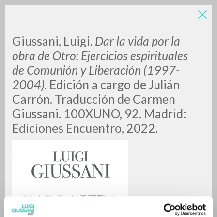
Giussani, Luigi.
Dar la vida por la
obra de Otro: Ejercicios espirituales
de Comunión y Liberación (1997-
2004).
Edición a cargo de Julián
Carrón. Traducción de Carmen
Giussani. 100XUNO, 92. Madrid:
ADVANCED SEARCH »
Ediciones Encuentro, 2022.
A
Z
0
RESULTS FOUND
MORE RESULTS