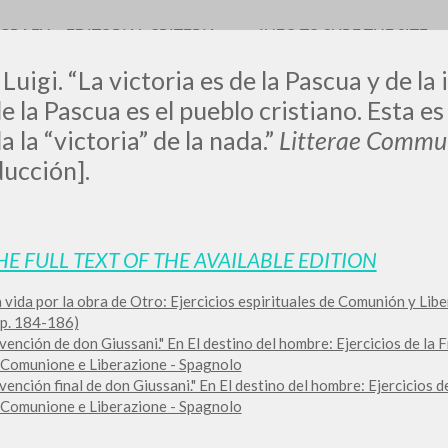
OGRAFY
EDITORIAL CRITERIA
INFO TO SURF THE SITE
Luigi. “La victoria es de la Pascua y de la 
e la Pascua es el pueblo cristiano. Esta es
 la “victoria” de la nada.”
Litterae Commun
ducción].
LUIGI
SSANI
HE FULL TEXT OF THE AVAILABLE EDITION
 vida por la obra de Otro: Ejercicios espirituales de Comunión y Li
scritti
pp. 184-186)
vención de don Giussani." En El destino del hombre: Ejercicios de la
i Comunione e Liberazione - Spagnolo
vención final de don Giussani." En El destino del hombre: Ejercicios 
i Comunione e Liberazione - Spagnolo