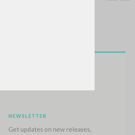
SEARCH
Exact phrase
CH »
RECENT ACTIVITIES
A
Z