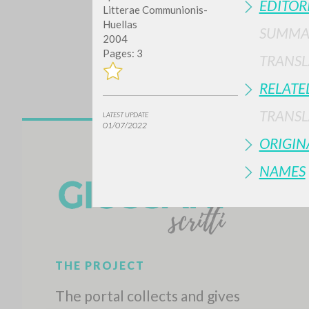
EDITOR
Litterae Communionis-
Huellas
SUMMA
2004
Pages: 3
TRANSL
RELATE
TRANSL
LATEST UPDATE
01/07/2022
Do y
ORIGIN
NAMES
TYPE OF WORK