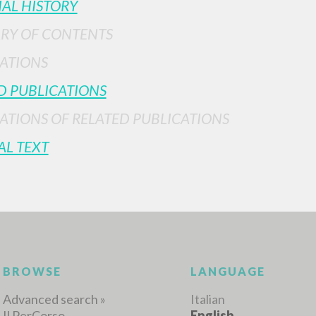
IAL HISTORY
RY OF CONTENTS
ATIONS
D PUBLICATIONS
ATIONS OF RELATED PUBLICATIONS
ADVANCED SEAR
ou want even more precise results? Use the
AL TEXT
0
RESULTS FOUND
View details by type
LANGUAGE
AUTHOR
YEAR