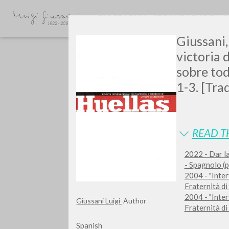
BIOGRAPHY
SECONDARY BIBLI
Giussani, 
victoria d
sobre toda
1-3. [Tra
GIU
READ T
2022 - Dar la
- Spagnolo (
2004 - "Inter
Fraternità d
2004 - "Inter
Giussani Luigi
Author
Fraternità d
Spanish