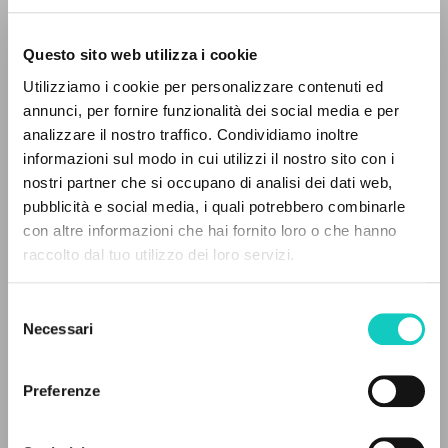
Questo sito web utilizza i cookie
Utilizziamo i cookie per personalizzare contenuti ed
annunci, per fornire funzionalità dei social media e per
analizzare il nostro traffico. Condividiamo inoltre
informazioni sul modo in cui utilizzi il nostro sito con i
Giussani Luigi
Author
nostri partner che si occupano di analisi dei dati web,
pubblicità e social media, i quali potrebbero combinarle
Spanish
THE PROJECT
con altre informazioni che hai fornito loro o che hanno
Litterae Communionis-Huellas
raccolto dal tuo utilizzo dei loro servizi.
2001
The portal collects and gives access to the
Pages: 4
writings of Luigi Giussani: nearly 5,000
Selezione
bibliographic references, full texts in 5
Necessari
del
languages, and dedicated thematic sections.
consenso
LATEST UPDATE
30/06/2022
Preferenze
BROWSE