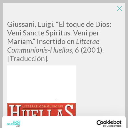
Giussani, Luigi. “El toque de Dios:
Veni Sancte Spiritus. Veni per
Mariam.” Insertido en
Litterae
Communionis-Huellas
, 6 (2001).
[Traducción].
ADVANCED SEARCH »
A
Z
0
RESULTS FOUND
MORE RESULTS