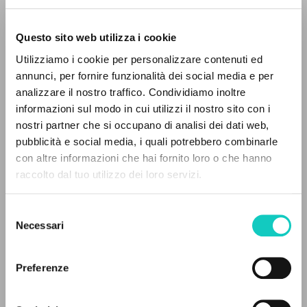
Questo sito web utilizza i cookie
ADVANCED SEARCH »
Utilizziamo i cookie per personalizzare contenuti ed
A
Z
annunci, per fornire funzionalità dei social media e per
analizzare il nostro traffico. Condividiamo inoltre
0
RESULTS FOUND
informazioni sul modo in cui utilizzi il nostro sito con i
Bicand Enrique
Translator
nostri partner che si occupano di analisi dei dati web,
Giussani Carmen
Translator
pubblicità e social media, i quali potrebbero combinarle
Giussani Luigi
Author
con altre informazioni che hai fornito loro o che hanno
Oriol José Miguel
Translator
raccolto dal tuo utilizzo dei loro servizi.
Villar Cristina
Proof-reader
MORE RESULTS
Ediciones Encuentro
Selezione
Spanish
Necessari
del
2003
consenso
Pages: 160
Preferenze