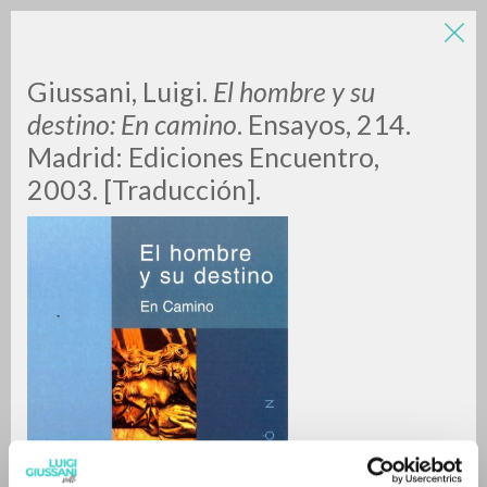
LUIGI
Giussani, Luigi.
El hombre y su
destino: En camino
. Ensayos, 214.
Madrid: Ediciones Encuentro,
GIUSSANI
2003. [Traducción].
scritti