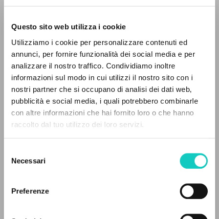
Questo sito web utilizza i cookie
ADVANCED SEARCH »
Utilizziamo i cookie per personalizzare contenuti ed
A
Z
annunci, per fornire funzionalità dei social media e per
analizzare il nostro traffico. Condividiamo inoltre
0
RESULTS FOUND
informazioni sul modo in cui utilizzi il nostro sito con i
nostri partner che si occupano di analisi dei dati web,
pubblicità e social media, i quali potrebbero combinarle
con altre informazioni che hai fornito loro o che hanno
raccolto dal tuo utilizzo dei loro servizi.
MORE RESULTS
Alberto Stefano
Author
Selezione
Necessari
Danzi Gianni
Homily
del
Giussani Luigi
Author
consenso
Oriol José Miguel
Translation revisor
Preferenze
Stafford James Francis
Homily
Ventorino Francesco
Homily