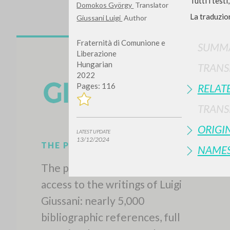
Tutti i test
Domokos György
Translator
La traduzio
Giussani Luigi
Author
Fraternità di Comunione e
SUMMA
Liberazione
Hungarian
TRANS
2022
Pages: 116
RELAT
Do y
TRANS
ORIGI
LATEST UPDATE
13/12/2024
NAME
TYPE OF WORK