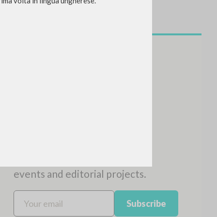
prima volta in lingua ungherese.
SEARCH
Exact phrase
CH »
RECENT ACTIVITIES
A
Z