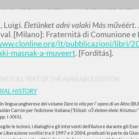
OGRAFY
EDITORIAL CRITERIA
INFO TO SURF THE SITE
, Luigi.
Életünket adni valaki Más művéért
.
val. [Milano]: Fraternità di Comunione e 
www.clonline.org/it/pubblicazioni/libri/
laki-masnak-a-muveert
. [Fordítás].
LUIGI
SSANI
HE FULL TEXT OF THE AVAILABLE EDITION
RIAL HISTORY
scritti
in lingua ungherese del volume
Dare la vita per l’ opera di un Altro
(BUR
ulián Carrón per l’edizione italiana (
“Előszó: «Ő életem élete: Krisztus»
p. I-XXII).
oglie le lezioni, i dialoghi e gli interventi dell’Autore durante gli Eserc
Liberazione svoltisi tra il 1997 e il 2004, predicati in parte da Giuss