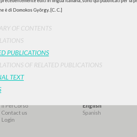
i, precedentemente editi in lingua italiana, sono qui pubblicati per la 
ne è di Domokos György. [C. C.]
RY OF CONTENTS
LATIONS
ED PUBLICATIONS
ADVANCED SEAR
ou want even more precise results? Use the
LATIONS OF RELATED PUBLICATIONS
0
RESULTS FOUND
NAL TEXT
S
View details by type
LANGUAGE
AUTHOR
YEAR