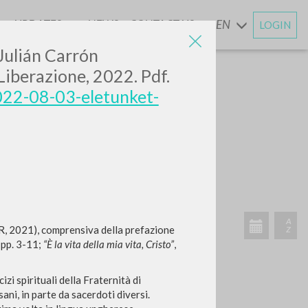
UPDATES
NEWS
CONTACT US
EN
LOGIN
AND
 Julián Carrón
Liberazione, 2022. Pdf.
2022-08-03-eletunket-
, 2021), comprensiva della prefazione
”
pp. 3-11;
“È la vita della mia vita, Cristo”
,
izi spirituali della Fraternità di
ani, in parte da sacerdoti diversi.