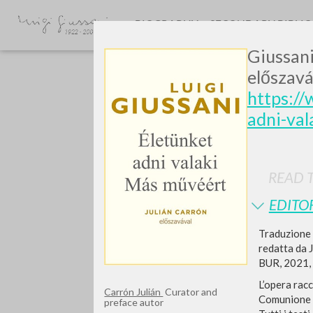
BIOGRAPHY
SECONDARY BIBLI
Giussani
előszavá
https://
adni-va
GIU
READ T
EDITO
Traduzione 
redatta da J
BUR, 2021, p
L’opera racc
Carrón Julián
Curator and
Comunione e 
preface autor