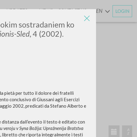
UPDATES
NEWS
CONTACT US
EN
LOGIN
AND
ubokim sostradaniem ko
onis-Sled
, 4 (2002).
pietà per tutto il dolore dei fratelli
ento conclusivo di Giussani agli Esercizi
 maggio 2002, predicati da Stefano Alberto e
 distanza dall’evento il testo è editato con
ivu veroju v Syna Božija: Upražnenija Bratstva
libretto che riporta integralmente i testi