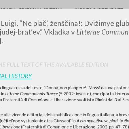
OGRAFY
EDITORIAL CRITERIA
INFO TO SURF THE SITE
 Luigi. “Ne plač’, ženščina!: Dvižimye gl
ljudej-brat’ev.” Vkladka v
Litterae Communi
.
LUIGI
E FULL TEXT OF THE AVAILABLE EDITION
SSANI
IAL HISTORY
 lingua russa del testo “Donna, non piangere!: Mossi da una profonda 
scritti
 in
Litterae Communionis-Tracce
(5 2002: inserto), che riporta l’interv
lla Fraternità di Comunione e Liberazione svoltisi a Rimini dal 3 al 5
.
alle vicende editoriali della pubblicazione in lingua italiana, a breve
ključitel’noe vystuplenie otca Giussani” in
A cto nyne živu vo ploti, to ž
Liberazione
(Fraternità di Comunione e Liberazione, 2002, pp. 47-78), 