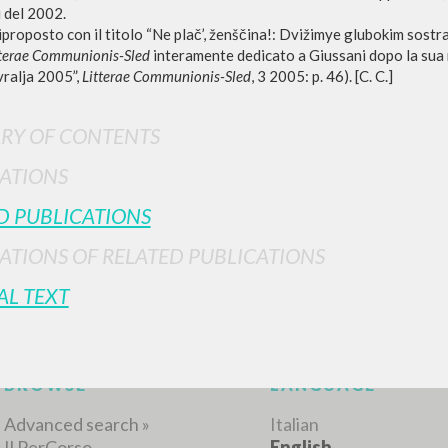
i del 2002.
iproposto con il titolo “Ne plač’, ženščina!: Dvižimye glubokim sostra
tterae Communionis-Sled
interamente dedicato a Giussani dopo la sua 
vralja 2005”,
Litterae Communionis-Sled
, 3 2005: p. 46). [C. C.]
RY OF CONTENTS
ATIONS
ADVANCED SEAR
ou want even more precise results? Use the
D PUBLICATIONS
0
RESULTS FOUND
ATIONS OF RELATED PUBLICATIONS
AL TEXT
View details by type
LANGUAGE
AUTHOR
YEAR