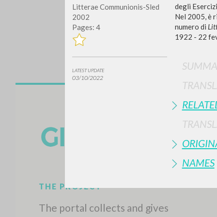
degli Eserciz
Litterae Communionis-Sled
Nel 2005, è r
2002
numero di
Li
Pages: 4
1922 - 22 fe
SUMMA
LATEST UPDATE
03/10/2022
TRANSL
Do y
RELATE
TRANSL
ORIGIN
NAMES
TYPE OF WORK