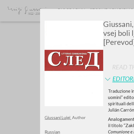
BIOGRAPHY
SECONDARY BIBLI
Giussani,
vsej boli 
[Perevod]
READ TH
GIU
EDITOR
Traduzione in
uomini” edito
spirituali de
Julián Carrón
Giussani Luigi
Author
Analogamente 
il titolo “Za
Comunione e 
Russian