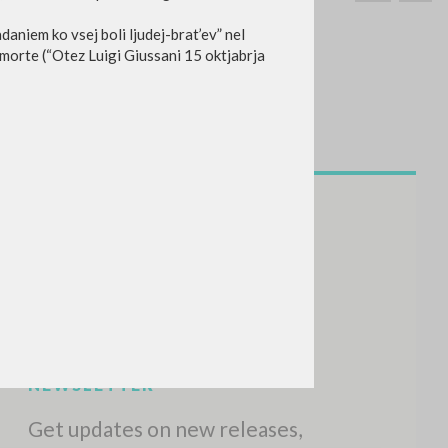
daniem ko vsej boli ljudej-brat’ev” nel
morte (“Otez Luigi Giussani 15 oktjabrja
SEARCH
Exact phrase
CH »
RECENT ACTIVITIES
A
Z