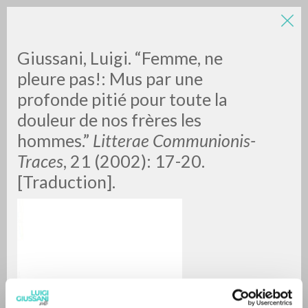
Giussani, Luigi. “Femme, ne
pleure pas!: Mus par une
profonde pitié pour toute la
douleur de nos frères les
hommes.”
Litterae Communionis-
Traces
, 21 (2002): 17-20.
ADVANCED SEARCH »
[Traduction].
A
Z
0
RESULTS FOUND
MORE RESULTS