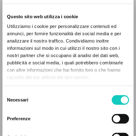
Questo sito web utilizza i cookie
Utilizziamo i cookie per personalizzare contenuti ed
annunci, per fornire funzionalità dei social media e per
analizzare il nostro traffico. Condividiamo inoltre
informazioni sul modo in cui utilizzi il nostro sito con i
nostri partner che si occupano di analisi dei dati web,
pubblicità e social media, i quali potrebbero combinarle
THE PROJECT
con altre informazioni che hai fornito loro o che hanno
Giussani Luigi
Author
raccolto dal tuo utilizzo dei loro servizi.
The portal collects and gives access to the
French
writings of Luigi Giussani: nearly 5,000
Litterae Communionis-Traces
Selezione
bibliographic references, full texts in 5
2002
Necessari
del
Pages: 4
languages, and dedicated thematic sections.
consenso
Preferenze
BROWSE
LATEST UPDATE
26/09/2022