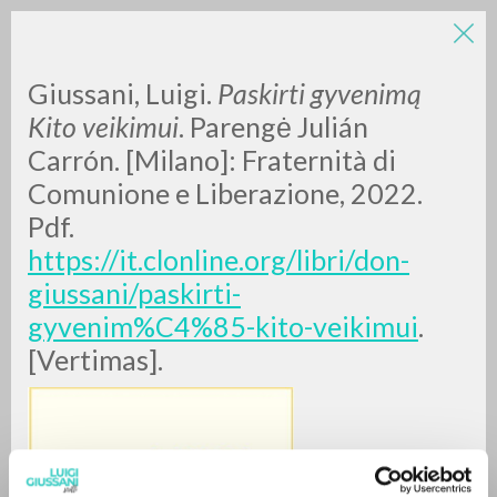
LUIGI
Giussani, Luigi.
Paskirti gyvenimą
Kito veikimui
. Parengė Julián
Carrón. [Milano]: Fraternità di
GIUSSANI
Comunione e Liberazione, 2022.
Pdf.
scritti
https://it.clonline.org/libri/don-
giussani/paskirti-
gyvenim%C4%85-kito-veikimui
.
[Vertimas].