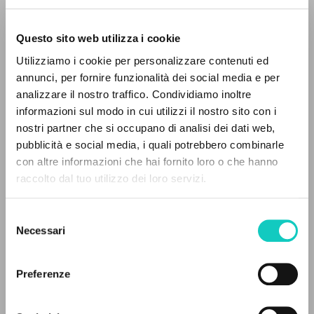
Questo sito web utilizza i cookie
ADVANCED SEARCH »
Utilizziamo i cookie per personalizzare contenuti ed
A
Z
annunci, per fornire funzionalità dei social media e per
analizzare il nostro traffico. Condividiamo inoltre
0
RESULTS FOUND
informazioni sul modo in cui utilizzi il nostro sito con i
nostri partner che si occupano di analisi dei dati web,
pubblicità e social media, i quali potrebbero combinarle
con altre informazioni che hai fornito loro o che hanno
raccolto dal tuo utilizzo dei loro servizi.
MORE RESULTS
Carrón Julián
Curator and preface autor
Selezione
Giussani Luigi
Author
Necessari
del
Limantaitė Lina
Translator
consenso
Preferenze
Fraternità di Comunione e Liberazione
Lithuanian
2022