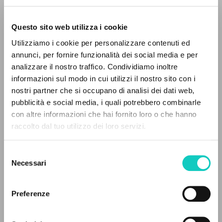
Questo sito web utilizza i cookie
ADVANCED SEARCH »
Utilizziamo i cookie per personalizzare contenuti ed
A
Z
annunci, per fornire funzionalità dei social media e per
analizzare il nostro traffico. Condividiamo inoltre
0
RESULTS FOUND
informazioni sul modo in cui utilizzi il nostro sito con i
nostri partner che si occupano di analisi dei dati web,
pubblicità e social media, i quali potrebbero combinarle
Carrón Julián
Author
con altre informazioni che hai fornito loro o che hanno
Giussani Luigi
Author
raccolto dal tuo utilizzo dei loro servizi.
MORE RESULTS
Fraternità di Comunione e Liberazione
Selezione
Lithuanian
Necessari
del
2022
consenso
Pages: 9
Preferenze
LATEST UPDATE