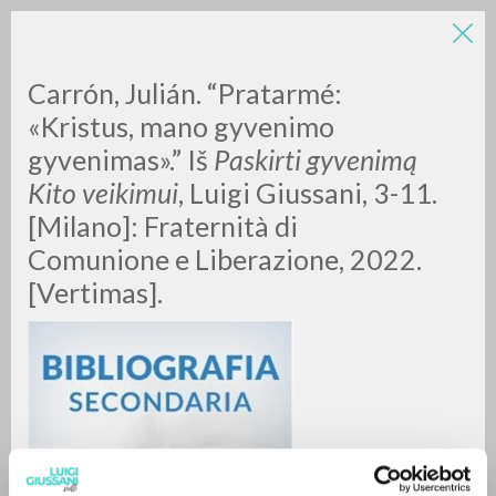
LUIGI
Carrón, Julián. “Pratarmé:
«Kristus, mano gyvenimo
gyvenimas».” Iš
Paskirti gyvenimą
GIUSSANI
Kito veikimui
, Luigi Giussani, 3-11.
[Milano]: Fraternità di
scritti
Comunione e Liberazione, 2022.
[Vertimas].