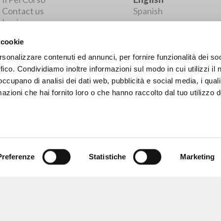
MORE RESULTS
 cookie
rsonalizzare contenuti ed annunci, per fornire funzionalità dei so
ffico. Condividiamo inoltre informazioni sul modo in cui utilizzi il 
 occupano di analisi dei dati web, pubblicità e social media, i qual
azioni che hai fornito loro o che hanno raccolto dal tuo utilizzo d
Preferenze
Statistiche
Marketing
BROWSE
LANGUAGE
Advanced search »
Italian
Il PerCorso
English
Contact us
Spanish