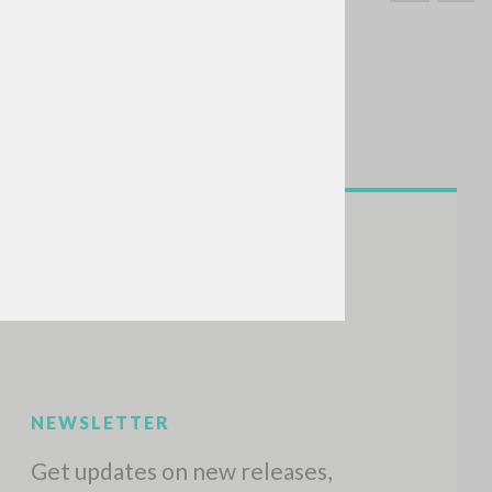
SEARCH
Exact phrase
CH »
RECENT ACTIVITIES
A
Z