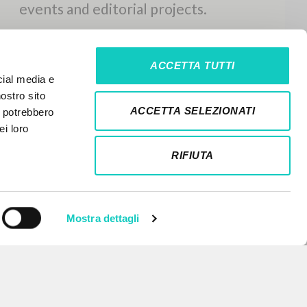
ACCETTA TUTTI
cial media e
nostro sito
ACCETTA SELEZIONATI
i potrebbero
ei loro
RIFIUTA
Mostra dettagli
NEWSLETTER
Get updates on new releases,
events and editorial projects.