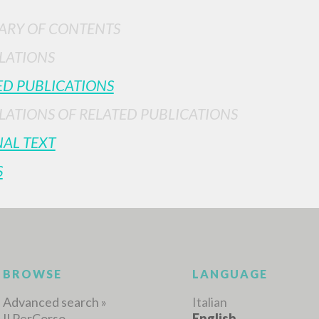
RY OF CONTENTS
LATIONS
ED PUBLICATIONS
LATIONS OF RELATED PUBLICATIONS
NAL TEXT
ADVANCED SEAR
ou want even more precise results? Use the
S
0
RESULTS FOUND
View details by type
LANGUAGE
AUTHOR
YEAR