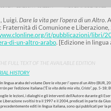
OGRAFY
EDITORIAL CRITERIA
INFO TO SURF THE SITE
, Luigi.
Dare la vita per l’opera di un Altro
. 
: Fraternità di Comunione e Liberazione, 
www.clonline.org/it/pubblicazioni/libri/2
era-di-un-altro-arabo
. [Edizione in lingua
LUIGI
SSANI
HE FULL TEXT OF THE AVAILABLE EDITION
RIAL HISTORY
scritti
in lingua araba del volume
Dare la vita per l’ opera di un Altro
(BUR, 202
rrón per l’edizione italiana (
“È la vita della mia vita, Cristo”
, pp. 5-18; 
oglie le lezioni, i dialoghi e gli interventi dell’Autore durante gli Eserc
Liberazione svoltisi tra il 1997 e il 2004, predicati in parte da Giuss
i, precedentemente editi in lingua italiana, sono qui pubblicati per la pr