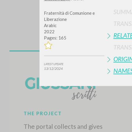
SUMMA
Fraternità di Comunione e
Liberazione
TRANS
Arabic
2022
RELAT
Pages: 165
TRANS
ORIGI
Do y
LATEST UPDATE
13/12/2024
NAME
TYPE OF WORK