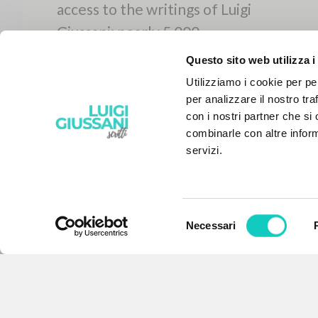
Questo sito web utilizza i
Utilizziamo i cookie per pe
per analizzare il nostro tra
con i nostri partner che si
combinarle con altre inform
servizi.
Selezione
Necessari
del
THE PROJECT
consenso
The portal collects and gives
access to the writings of Luigi
Giussani: nearly 5,000