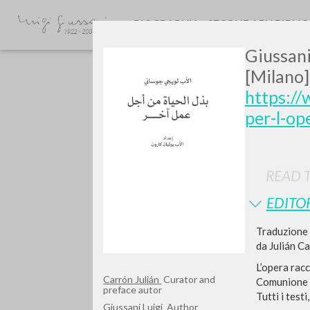
BIOGRAPHY
SECONDARY BIBLI
Giussani
[Milano]
https://
per-l-op
GIU
READ T
EDITO
Traduzione 
da Julián Ca
L’opera racc
Carrón Julián
Curator and
Comunione e 
preface autor
Tutti i test
Giussani Luigi
Author