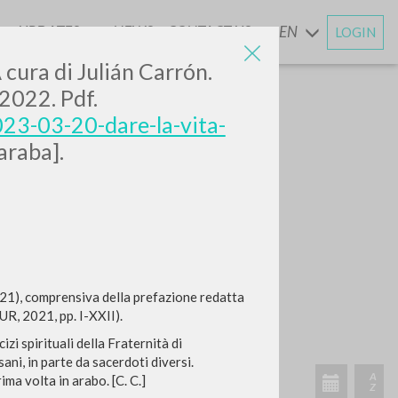
UPDATES
NEWS
CONTACT US
EN
LOGIN
AND
A cura di Julián Carrón.
2022. Pdf.
023-03-20-dare-la-vita-
 araba].
1), comprensiva della prefazione redatta
BUR, 2021, pp. I-XXII).
izi spirituali della Fraternità di
ani, in parte da sacerdoti diversi.
ima volta in arabo. [C. C.]