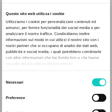
Giussani Luigi
Autor
Questo sito web utilizza i cookie
Italiano
Utilizziamo i cookie per personalizzare contenuti ed
30 Giorni
annunci, per fornire funzionalità dei social media e per
1999
analizzare il nostro traffico. Condividiamo inoltre
Páginas: 2
informazioni sul modo in cui utilizzi il nostro sito con i
nostri partner che si occupano di analisi dei dati web,
pubblicità e social media, i quali potrebbero combinarle
EL PROYECTO
con altre informazioni che hai fornito loro o che hanno
ÚLTIMA ACTUALIZACIÓN
raccolto dal tuo utilizzo dei loro servizi.
03/10/2024
Este portal recoge y pone a disposición de los
usuarios los textos de Luigi Giussani: casi 5000
Selezione
voces bibliográficas, textos íntegros en 5
Necessari
del
idiomas y líneas temáticas.
LEE EL FULL TEXT EN LA EDICIÓN
consenso
DISPONIBLE
Preferenze
NAVEGA
2000 - L'io, il potere, le opere: Contributi da
un'esperienza - Marietti 1820 - Italiano (pp. 268-270)