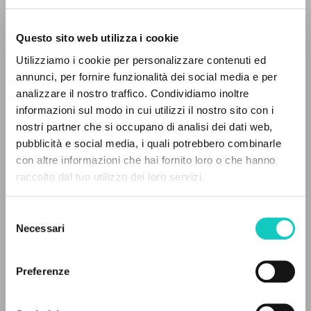
Questo sito web utilizza i cookie
Utilizziamo i cookie per personalizzare contenuti ed
Giussani Luigi
Autor
annunci, per fornire funzionalità dei social media e per
EL PROYECTO
analizzare il nostro traffico. Condividiamo inoltre
Italiano
informazioni sul modo in cui utilizzi il nostro sito con i
Litterae Communionis-Tracce
Este portal recoge y pone a disposición de los
1999
nostri partner che si occupano di analisi dei dati web,
usuarios los textos de Luigi Giussani: casi 5000
Páginas: 1
pubblicità e social media, i quali potrebbero combinarle
voces bibliográficas, textos íntegros en 5
con altre informazioni che hai fornito loro o che hanno
idiomas y líneas temáticas.
raccolto dal tuo utilizzo dei loro servizi.
ÚLTIMA ACTUALIZACIÓN
17/03/2020
Selezione
NAVEGA
Necessari
del
consenso
Búsqueda avanzada »
Il PerCorso
Preferenze
Contactos
LEE EL FULL TEXT EN LA EDICIÓN
Iniciar sesión
DISPONIBLE