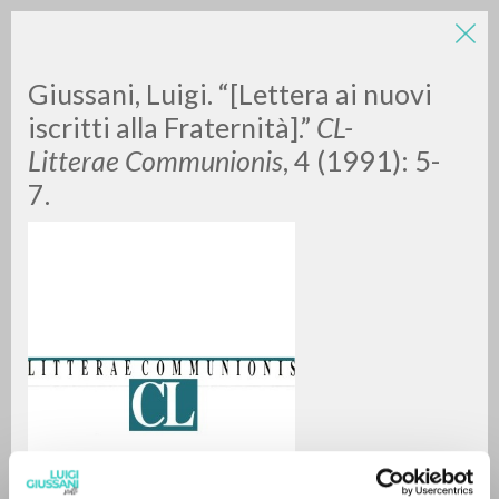
Giussani, Luigi. “[Lettera ai nuovi
iscritti alla Fraternità].”
CL-
Litterae Communionis
, 4 (1991): 5-
7.
BÚSQUEDA AVANZADA »
A
Z
0
DOCUMENTOS ENCONTRADOS
RESULTADOS SUCESIVOS