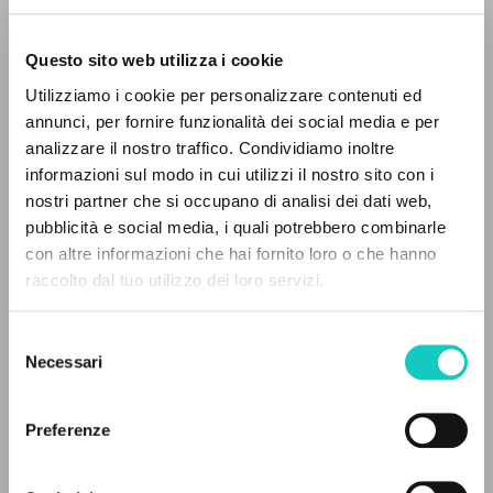
Questo sito web utilizza i cookie
Utilizziamo i cookie per personalizzare contenuti ed
Giussani Luigi
Autor
annunci, per fornire funzionalità dei social media e per
analizzare il nostro traffico. Condividiamo inoltre
Italiano
informazioni sul modo in cui utilizzi il nostro sito con i
CL-Litterae Communionis
nostri partner che si occupano di analisi dei dati web,
1991
pubblicità e social media, i quali potrebbero combinarle
Páginas: 3
EL PROYECTO
con altre informazioni che hai fornito loro o che hanno
raccolto dal tuo utilizzo dei loro servizi.
Este portal recoge y pone a disposición de los
usuarios los textos de Luigi Giussani: casi 5000
ÚLTIMA ACTUALIZACIÓN
Selezione
09/02/2024
voces bibliográficas, textos íntegros en 5
Necessari
del
idiomas y líneas temáticas.
consenso
Preferenze
LEE EL FULL TEXT EN LA EDICIÓN
NAVEGA
DISPONIBLE