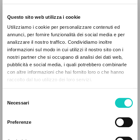
Questo sito web utilizza i cookie
Utilizziamo i cookie per personalizzare contenuti ed
annunci, per fornire funzionalità dei social media e per
analizzare il nostro traffico. Condividiamo inoltre
Cordas Durval
Revisor de la traducción
informazioni sul modo in cui utilizzi il nostro sito con i
Giussani Luigi
Autor
nostri partner che si occupano di analisi dei dati web,
pubblicità e social media, i quali potrebbero combinarle
Portoghese BR
EL PROYECTO
con altre informazioni che hai fornito loro o che hanno
CL-Litterae Communionis
raccolto dal tuo utilizzo dei loro servizi.
1992
Este portal recoge y pone a disposición de los
Páginas: 8
usuarios los textos de Luigi Giussani: casi 5000
Selezione
voces bibliográficas, textos íntegros en 5
Necessari
del
idiomas y líneas temáticas.
consenso
ÚLTIMA ACTUALIZACIÓN
23/04/2026
Preferenze
NAVEGA