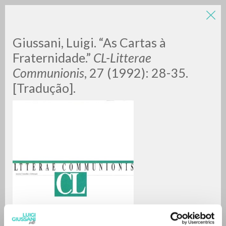
Giussani, Luigi. “As Cartas à
Fraternidade.”
CL-Litterae
Communionis
, 27 (1992): 28-35.
[Tradução].
BÚSQUEDA AVANZADA »
A
Z
0
DOCUMENTOS ENCONTRADOS
RESULTADOS SUCESIVOS