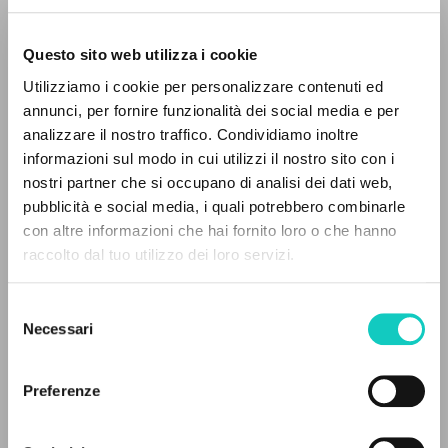
Questo sito web utilizza i cookie
BÚSQUEDA AVANZADA »
Utilizziamo i cookie per personalizzare contenuti ed
A
Z
annunci, per fornire funzionalità dei social media e per
analizzare il nostro traffico. Condividiamo inoltre
0
DOCUMENTOS ENCONTRADOS
informazioni sul modo in cui utilizzi il nostro sito con i
nostri partner che si occupano di analisi dei dati web,
pubblicità e social media, i quali potrebbero combinarle
con altre informazioni che hai fornito loro o che hanno
raccolto dal tuo utilizzo dei loro servizi.
RESULTADOS SUCESIVOS
Giussani Luigi
Autor
Selezione
Rondoni Davide
Editor
Necessari
del
consenso
Ediciones Encuentro
Español
Preferenze
1999
Páginas: 6