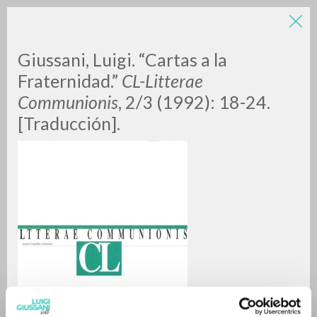
Giussani, Luigi. “Cartas a la
Fraternidad.”
CL-Litterae
Communionis
, 2/3 (1992): 18-24.
[Traducción].
BÚSQUEDA AVANZADA »
A
Z
0
DOCUMENTOS ENCONTRADOS
RESULTADOS SUCESIVOS