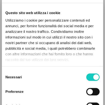
Questo sito web utilizza i cookie
Utilizziamo i cookie per personalizzare contenuti ed
annunci, per fornire funzionalità dei social media e per
analizzare il nostro traffico. Condividiamo inoltre
Giussani Luigi
Autor
informazioni sul modo in cui utilizzi il nostro sito con i
nostri partner che si occupano di analisi dei dati web,
Español
pubblicità e social media, i quali potrebbero combinarle
CL-Litterae Communionis
EL PROYECTO
con altre informazioni che hai fornito loro o che hanno
1992
Páginas: 7
raccolto dal tuo utilizzo dei loro servizi.
Este portal recoge y pone a disposición de los
usuarios los textos de Luigi Giussani: casi 5000
Selezione
voces bibliográficas, textos íntegros en 5
Necessari
del
ÚLTIMA ACTUALIZACIÓN
idiomas y líneas temáticas.
consenso
23/04/2026
Preferenze
NAVEGA