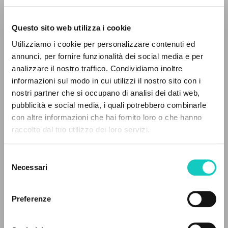
Questo sito web utilizza i cookie
Utilizziamo i cookie per personalizzare contenuti ed
annunci, per fornire funzionalità dei social media e per
analizzare il nostro traffico. Condividiamo inoltre
informazioni sul modo in cui utilizzi il nostro sito con i
Giussani Luigi
Autor
nostri partner che si occupano di analisi dei dati web,
Waloszek Joachim
Traductor
pubblicità e social media, i quali potrebbero combinarle
EL PROYECTO
con altre informazioni che hai fornito loro o che hanno
Polaco
raccolto dal tuo utilizzo dei loro servizi.
CL-Komunia i Wyzwolenie Biuletyn
Este portal recoge y pone a disposición de los
1992
usuarios los textos de Luigi Giussani: casi 5000
Páginas: 15
Selezione
voces bibliográficas, textos íntegros en 5
Necessari
del
idiomas y líneas temáticas.
consenso
Preferenze
ÚLTIMA ACTUALIZACIÓN
23/04/2026
NAVEGA