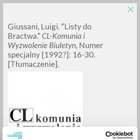
Giussani, Luigi. “Listy do
Bractwa.”
CL-Komunia i
Wyzwolenie Biuletyn
, Numer
specjalny [1992?]: 16-30.
[Tłumaczenie].
BÚSQUEDA AVANZADA »
A
Z
0
DOCUMENTOS ENCONTRADOS
RESULTADOS SUCESIVOS