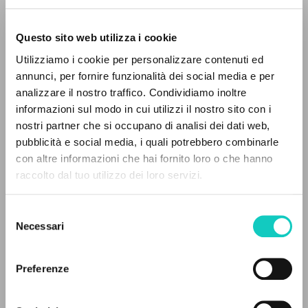
Questo sito web utilizza i cookie
Utilizziamo i cookie per personalizzare contenuti ed
annunci, per fornire funzionalità dei social media e per
analizzare il nostro traffico. Condividiamo inoltre
informazioni sul modo in cui utilizzi il nostro sito con i
nostri partner che si occupano di analisi dei dati web,
pubblicità e social media, i quali potrebbero combinarle
EL PROYECTO
con altre informazioni che hai fornito loro o che hanno
Giussani Luigi
Autor
raccolto dal tuo utilizzo dei loro servizi.
Pitteloud Delphine
Traductor
Este portal recoge y pone a disposición de los
Rondoni Davide
Editor
usuarios los textos de Luigi Giussani: casi 5000
Selezione
voces bibliográficas, textos íntegros en 5
Necessari
del
Cooperativa Editoriale Nuovo Mondo
idiomas y líneas temáticas.
consenso
Francés
1999
Preferenze
Páginas: 5
NAVEGA