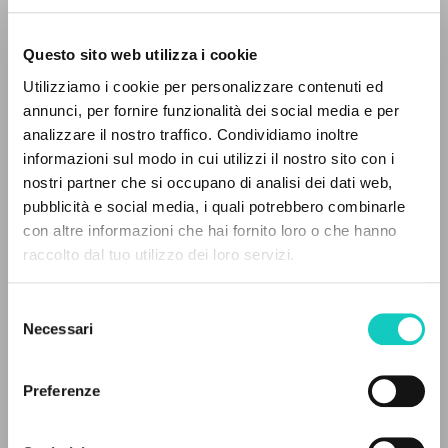
Questo sito web utilizza i cookie
Utilizziamo i cookie per personalizzare contenuti ed
annunci, per fornire funzionalità dei social media e per
EL PROYECTO
analizzare il nostro traffico. Condividiamo inoltre
informazioni sul modo in cui utilizzi il nostro sito con i
Este portal recoge y pone a disposición de los
nostri partner che si occupano di analisi dei dati web,
Giussani Luigi
Autor
usuarios los textos de Luigi Giussani: casi 5000
pubblicità e social media, i quali potrebbero combinarle
Manuel Malferito Ferreira
Traductor
voces bibliográficas, textos íntegros en 5
con altre informazioni che hai fornito loro o che hanno
idiomas y líneas temáticas.
raccolto dal tuo utilizzo dei loro servizi.
Portugués
CL-Litterae Communionis Portugal
1992
Selezione
NAVEGA
Páginas: 5
Necessari
del
consenso
Búsqueda avanzada »
Il PerCorso
Preferenze
Contactos
ÚLTIMA ACTUALIZACIÓN
22/04/2026
Iniciar sesión