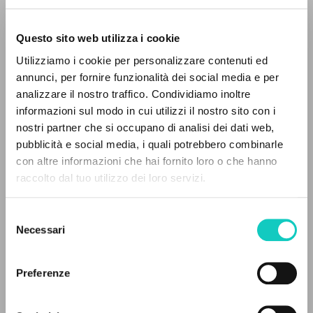
Questo sito web utilizza i cookie
BÚSQUEDA AVANZADA »
Utilizziamo i cookie per personalizzare contenuti ed
A
Z
annunci, per fornire funzionalità dei social media e per
analizzare il nostro traffico. Condividiamo inoltre
0
DOCUMENTOS ENCONTRADOS
Giussani Luigi
Autor
informazioni sul modo in cui utilizzi il nostro sito con i
nostri partner che si occupano di analisi dei dati web,
Italiano
pubblicità e social media, i quali potrebbero combinarle
CL-Litterae Communionis
con altre informazioni che hai fornito loro o che hanno
1992
raccolto dal tuo utilizzo dei loro servizi.
RESULTADOS SUCESIVOS
Páginas: 1
Selezione
Necessari
del
consenso
ÚLTIMA ACTUALIZACIÓN
29/02/2024
Preferenze