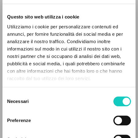
Questo sito web utilizza i cookie
BÚSQUEDA AVANZADA »
Utilizziamo i cookie per personalizzare contenuti ed
A
Z
annunci, per fornire funzionalità dei social media e per
analizzare il nostro traffico. Condividiamo inoltre
0
DOCUMENTOS ENCONTRADOS
informazioni sul modo in cui utilizzi il nostro sito con i
nostri partner che si occupano di analisi dei dati web,
pubblicità e social media, i quali potrebbero combinarle
con altre informazioni che hai fornito loro o che hanno
raccolto dal tuo utilizzo dei loro servizi.
RESULTADOS SUCESIVOS
Giussani Luigi
Autor
Murphy Amanda
Revisor
Selezione
Necessari
Rondoni Davide
Editor
del
consenso
Scott Susan
Traductor
Stevenson J. Patrick
Traductor
Preferenze
Cooperativa Editoriale Nuovo Mondo