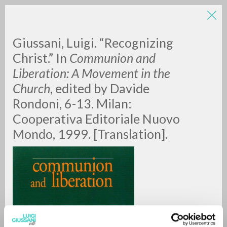
Giussani, Luigi. “Recognizing
Christ.” In
Communion and
Liberation: A Movement in the
Church
, edited by Davide
Rondoni, 6-13. Milan:
Cooperativa Editoriale Nuovo
BÚSQUEDA AVANZADA »
Mondo, 1999. [Translation].
A
Z
0
DOCUMENTOS ENCONTRADOS
RESULTADOS SUCESIVOS