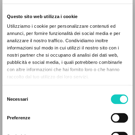
Questo sito web utilizza i cookie
Utilizziamo i cookie per personalizzare contenuti ed
annunci, per fornire funzionalità dei social media e per
analizzare il nostro traffico. Condividiamo inoltre
informazioni sul modo in cui utilizzi il nostro sito con i
nostri partner che si occupano di analisi dei dati web,
pubblicità e social media, i quali potrebbero combinarle
EL PROYECTO
con altre informazioni che hai fornito loro o che hanno
raccolto dal tuo utilizzo dei loro servizi.
Este portal recoge y pone a disposición de los
Giussani Luigi
Autor
usuarios los textos de Luigi Giussani: casi 5000
Murphy Amanda
Revisor
Selezione
voces bibliográficas, textos íntegros en 5
Necessari
Rondoni Davide
Editor
del
idiomas y líneas temáticas.
consenso
Scott Susan
Traductor
Stevenson J. Patrick
Traductor
Preferenze
NAVEGA
Cooperativa Editoriale Nuovo Mondo