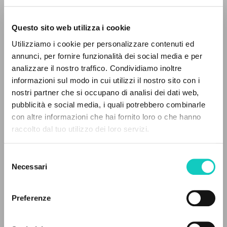
Questo sito web utilizza i cookie
RICERCA AVANZATA »
Utilizziamo i cookie per personalizzare contenuti ed
A
Z
annunci, per fornire funzionalità dei social media e per
Giussani Luigi
Autore
analizzare il nostro traffico. Condividiamo inoltre
0
DOCUMENTI TROVATI
informazioni sul modo in cui utilizzi il nostro sito con i
Marietti 1820
nostri partner che si occupano di analisi dei dati web,
Italiano
pubblicità e social media, i quali potrebbero combinarle
1999
con altre informazioni che hai fornito loro o che hanno
Pagine: 164
raccolto dal tuo utilizzo dei loro servizi.
RISULTATI SUCCESSIVI
Selezione
ULTIMO AGGIORNAMENTO
Necessari
del
05/06/2025
consenso
Preferenze
FULL TEXT